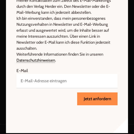
meiner Kontaktdaten zum Zweck des E-Mail-Marketings
Nutzungsverhalten in Newsletter und E-Mail-Werbung erfasst
durch den Verlag Herder ein. Den Newsletter oder die E-
und ausgewertet wird, um die Inhalte besser auf meine
Mail-Werbung kann ich jederzeit abbestellen.
Ich bin einverstanden, dass mein personenbezogenes
Interessen auszurichten. Über einen Link in Newsletter oder E-
Nutzungsverhalten in Newsletter und E-Mail-Werbung
Mail kann ich diese Funktion jederzeit ausschalten.
erfasst und ausgewertet wird, um die Inhalte besser auf
Weiterführende Informationen finden Sie in unseren
meine Interessen auszurichten. Über einen Link in
Datenschutzhinweisen
.
Newsletter oder E-Mail kann ich diese Funktion jederzeit
ausschalten.
E-Mail
Weiterführende Informationen finden Sie in unseren
Datenschutzhinweisen
.
E-Mail
Jetzt anmelden
Jetzt anfordern