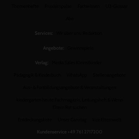
Themenhefte
Praxisimpulse
Fachwissen
U3-Glossar
Abo
Services:
Wir über uns: Redaktion
Angebote:
Gewinnspiele
Verlag:
Media Sales Kleinstkinder
Pädagogik & Kinderbuch
WhatsApp
Stellenangebote
Aus- & Fortbildungsangebote & Veranstaltungen
kindergarten heute Fachmagazin, Leitungsheft & Wenn
Eltern Rat suchen
Entdeckungskiste
Unser Ganztag
kizz Elternwelt
Kundenservice
+49 761 2717200