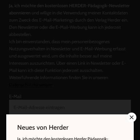
Ja, ich möchte den kostenlosen HERDER-Pädagogik-Newsletter
abonnieren
und willige in die Verwendung meiner Kontaktdaten
zum Zweck des E-Mail-Marketings durch den Verlag Herder ein.
Den Newsletter oder die E-Mail-Werbung kann ich jederzeit
abbestellen.
Ich bin einverstanden, dass mein personenbezogenes
Nutzungsverhalten in Newsletter und E-Mail-Werbung erfasst
und ausgewertet wird, um die Inhalte besser auf meine
Interessen auszurichten. Über einen Link in Newsletter oder E-
Mail kann ich diese Funktion jederzeit ausschalten.
Weiterführende Informationen finden Sie in unseren
Datenschutzhinweisen
.
E-Mail
Neues von Herder
Jetzt anmelden
Ja, ich möchte den kostenlosen Herder Pädagogik-