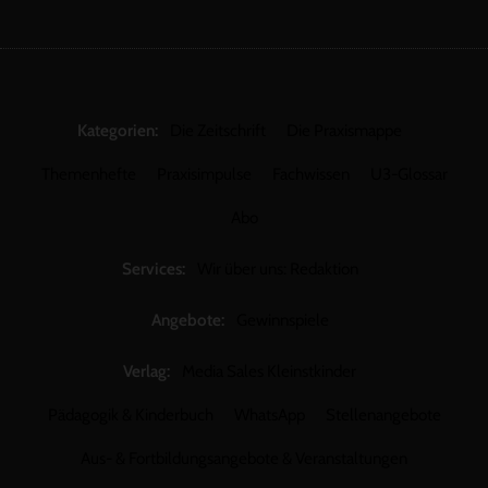
Kategorien:
Die Zeitschrift
Die Praxismappe
Themenhefte
Praxisimpulse
Fachwissen
U3-Glossar
Abo
Services:
Wir über uns: Redaktion
Angebote:
Gewinnspiele
Verlag:
Media Sales Kleinstkinder
Pädagogik & Kinderbuch
WhatsApp
Stellenangebote
Aus- & Fortbildungsangebote & Veranstaltungen