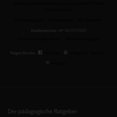
kindergarten heute Fachmagazin, Leitungsheft & Wenn
Eltern Rat suchen
Entdeckungskiste
Unser Ganztag
kizz Elternwelt
Kundenservice
+49 761 2717200
kundenservice@herder.de
Abo online kündigen
Folgen Sie uns:
Facebook
Instagram
YouTube
Pinterest
Der pädagogische Ratgeber