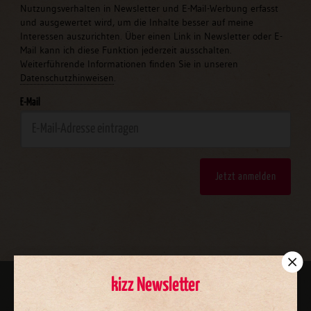
Nutzungsverhalten in Newsletter und E-Mail-Werbung erfasst
und ausgewertet wird, um die Inhalte besser auf meine
Interessen auszurichten. Über einen Link in Newsletter oder E-
Mail kann ich diese Funktion jederzeit ausschalten.
Weiterführende Informationen finden Sie in unseren
Datenschutzhinweisen
.
E-Mail
Jetzt anmelden
kizz Newsletter
AGB und Widerrufsbelehrung
Datenschutz
Barrierefreiheit