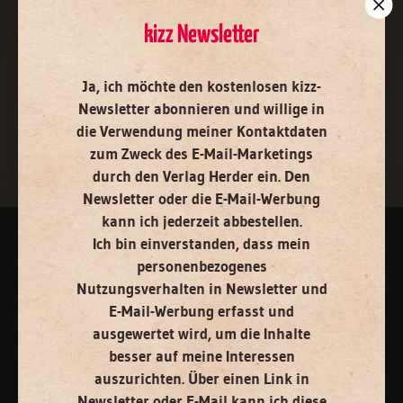
E-Mail
kizz Newsletter
Ja, ich möchte den kostenlosen kizz-
Jetzt anmelden
Newsletter abonnieren
und willige in
die Verwendung meiner Kontaktdaten
zum Zweck des E-Mail-Marketings
durch den Verlag Herder ein. Den
Newsletter oder die E-Mail-Werbung
kann ich jederzeit abbestellen.
Ich bin einverstanden, dass mein
AGB und Widerrufsbelehrung
Datenschutz
Barrierefreiheit
personenbezogenes
Nutzungsverhalten in Newsletter und
Impressum
E-Mail-Werbung erfasst und
ausgewertet wird, um die Inhalte
Vertrag widerrufen
Abo online kündigen
besser auf meine Interessen
auszurichten. Über einen Link in
Newsletter oder E-Mail kann ich diese