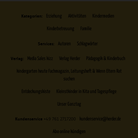
Kategorien:
Erziehung
Aktivitäten
Kindermedien
Kinderbetreuung
Familie
Services:
Autoren
Schlagwörter
Verlag:
Media Sales kizz
Verlag Herder
Pädagogik & Kinderbuch
kindergarten heute Fachmagazin, Leitungsheft & Wenn Eltern Rat
suchen
Entdeckungskiste
Kleinstkinder in Kita und Tagespflege
Unser Ganztag
Kundenservice
+49 761 2717200
kundenservice@herder.de
Abo online kündigen