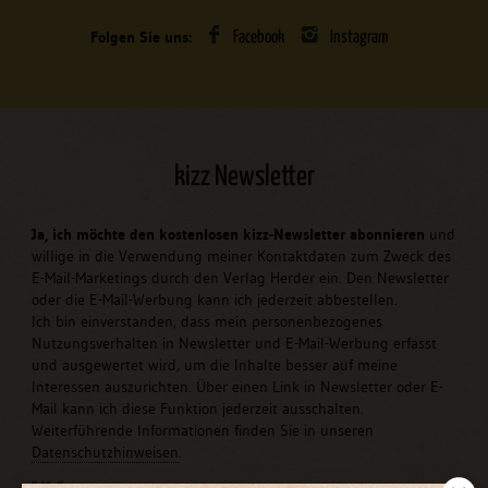
Folgen Sie uns:
Facebook
Instagram
kizz Newsletter
Ja, ich möchte den kostenlosen kizz-Newsletter abonnieren
und
willige in die Verwendung meiner Kontaktdaten zum Zweck des
E-Mail-Marketings durch den Verlag Herder ein. Den Newsletter
oder die E-Mail-Werbung kann ich jederzeit abbestellen.
Ich bin einverstanden, dass mein personenbezogenes
Nutzungsverhalten in Newsletter und E-Mail-Werbung erfasst
und ausgewertet wird, um die Inhalte besser auf meine
Interessen auszurichten. Über einen Link in Newsletter oder E-
Mail kann ich diese Funktion jederzeit ausschalten.
Weiterführende Informationen finden Sie in unseren
Datenschutzhinweisen
.