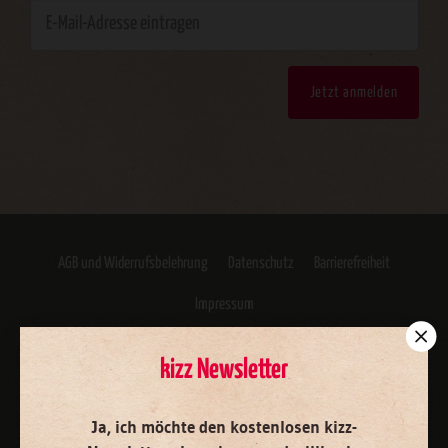
Jetzt anmelden
AGB und Widerrufsbelehrung
Datenschutz
Barrierefreiheit
Impressum
kizz Newsletter
Vertrag widerrufen
Abo online kündigen
Ja, ich möchte den kostenlosen kizz-