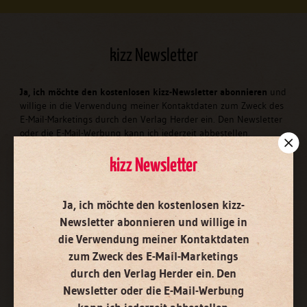
kizz Newsletter
Ja, ich möchte den kostenlosen kizz-Newsletter abonnieren
und
willige in die Verwendung meiner Kontaktdaten zum Zweck des
E-Mail-Marketings durch den Verlag Herder ein. Den Newsletter
oder die E-Mail-Werbung kann ich jederzeit abbestellen.
Ich bin einverstanden, dass mein personenbezogenes
Nutzungsverhalten in Newsletter und E-Mail-Werbung erfasst
kizz Newsletter
und ausgewertet wird, um die Inhalte besser auf meine
Interessen auszurichten. Über einen Link in Newsletter oder E-
Mail kann ich diese Funktion jederzeit ausschalten.
Ja, ich möchte den kostenlosen kizz-
Weiterführende Informationen finden Sie in unseren
Newsletter abonnieren
und willige in
Datenschutzhinweisen
.
die Verwendung meiner Kontaktdaten
E-Mail
zum Zweck des E-Mail-Marketings
durch den Verlag Herder ein. Den
Newsletter oder die E-Mail-Werbung