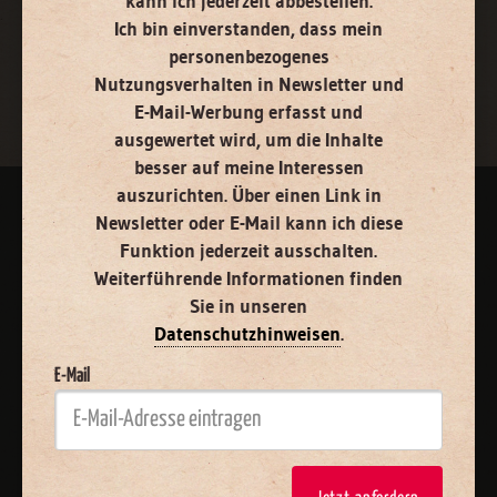
kann ich jederzeit abbestellen.
Ich bin einverstanden, dass mein
Jetzt anmelden
personenbezogenes
Nutzungsverhalten in Newsletter und
E-Mail-Werbung erfasst und
ausgewertet wird, um die Inhalte
besser auf meine Interessen
auszurichten. Über einen Link in
Newsletter oder E-Mail kann ich diese
AGB und Widerrufsbelehrung
Datenschutz
Barrierefreiheit
Funktion jederzeit ausschalten.
Impressum
Weiterführende Informationen finden
Sie in unseren
Datenschutzhinweisen
.
Vertrag widerrufen
Abo online kündigen
E-Mail