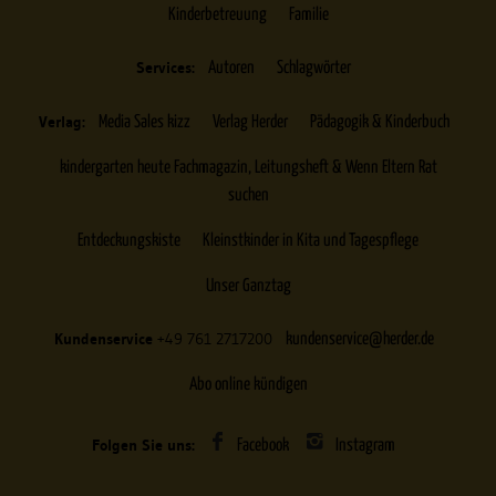
Kinderbetreuung
Familie
Services:
Autoren
Schlagwörter
Verlag:
Media Sales kizz
Verlag Herder
Pädagogik & Kinderbuch
kindergarten heute Fachmagazin, Leitungsheft & Wenn Eltern Rat
suchen
Entdeckungskiste
Kleinstkinder in Kita und Tagespflege
Unser Ganztag
Kundenservice
+49 761 2717200
kundenservice@herder.de
Abo online kündigen
Folgen Sie uns:
Facebook
Instagram