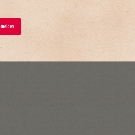
anmelden
m