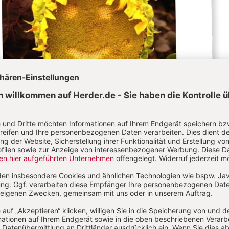
lt ein paar Wochen, währenddessen reifen die Samen heran und fallen sch
nd wenn die Vögel genug übrig lassen, wachsen daraus im nächsten Jahr
cherer ist es allerdings, wenn wir im Februar Sonnenblumenkerne in eine
sen und sie dann Ende April nach draußen setzen. Ein Jahr lang kannst 
freuen. Vom Samenkorn über den Zimmerkeimling zur ausgewachsenen
fotografierst, hält deine Freude sogar noch länger.
© Hermann
Bild 1 / 2