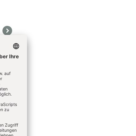
Weiter
ließlich
Und wenn du vorher ein bisschen nachhilfst, kannst du 
 ebenso
schicken. Die Sonnengesichter entstehen, wenn du an den
m
die Kerne vorsichtig mit den Fingern heraus pickst.
du dich
 Krekeler