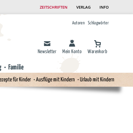
ZEITSCHRIFTEN
VERLAG
INFO
Autoren
Schlagwörter
Newsletter
Mein Konto
Warenkorb
g
Familie
ezepte für Kinder
Ausflüge mit Kindern
Urlaub mit Kindern