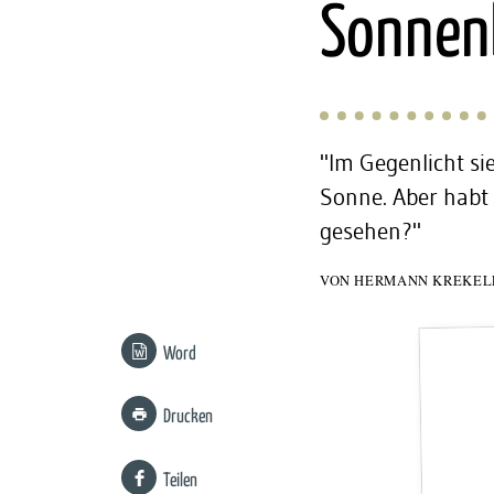
:
Sonnen
"Im Gegenlicht si
Sonne. Aber habt
gesehen?"
VON
HERMANN KREKEL
Word
Drucken
Teilen