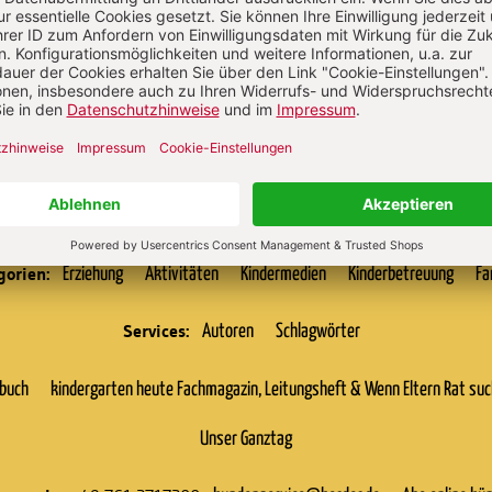
ann Krekeler
gorien:
Erziehung
Aktivitäten
Kindermedien
Kinderbetreuung
Fa
Services:
Autoren
Schlagwörter
rbuch
kindergarten heute Fachmagazin, Leitungsheft & Wenn Eltern Rat su
Unser Ganztag