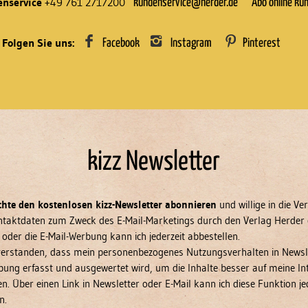
nservice
+49 761 2717200
kundenservice@herder.de
Abo online kü
Folgen Sie uns:
Facebook
Instagram
Pinterest
kizz Newsletter
chte den kostenlosen kizz-Newsletter abonnieren
und willige in die V
taktdaten zum Zweck des E-Mail-Marketings durch den Verlag Herder 
 oder die E-Mail-Werbung kann ich jederzeit abbestellen.
nverstanden, dass mein personenbezogenes Nutzungsverhalten in Newsl
bung erfasst und ausgewertet wird, um die Inhalte besser auf meine In
n. Über einen Link in Newsletter oder E-Mail kann ich diese Funktion je
n.