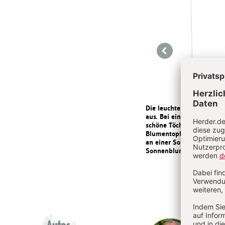
Zurück
Die leuchtende Pracht hä
aus. Bei einigem Glück u
schöne Töchter heran. Si
Blumentopf vorkeimen las
an einer Sonnenblume er
Sonnenblume. Wenn du sie 