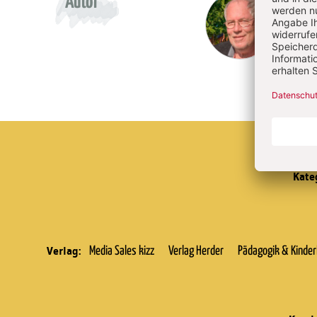
Überschrift
Herm
Autor
Artikel-
Infos
Kate
Verlag:
Media Sales kizz
Verlag Herder
Pädagogik & Kinde