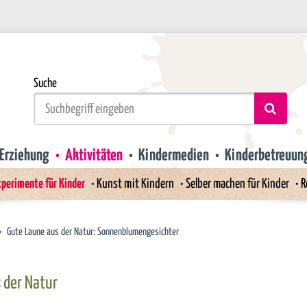
Suche
Erziehung
Aktivitäten
Kindermedien
Kinderbetreuun
perimente für Kinder
Kunst mit Kindern
Selber machen für Kinder
R
Gute Laune aus der Natur: Sonnenblumengesichter
 der Natur