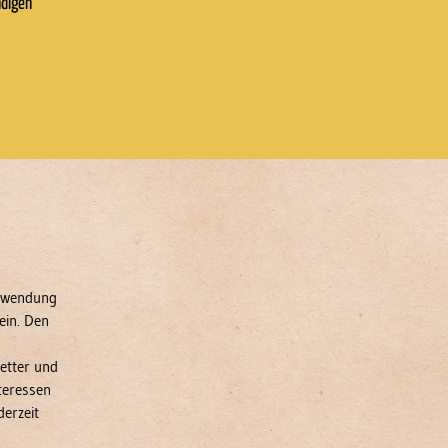
ndigen
erwendung
ein. Den
etter und
teressen
derzeit