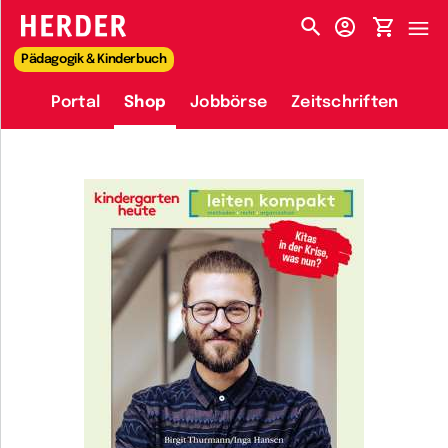
HERDER-MENÜ
Pädagogik & Kinderbuch
Portal
Shop
Jobbörse
Zeitschriften