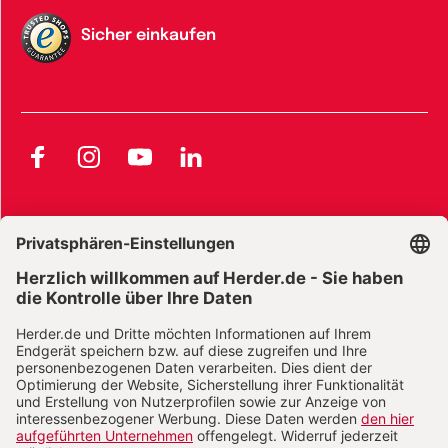
Sicher einkaufen
Facebook
Instagram
YouTube
LinkedIn
AGB und Widerrufsbelehrung
Widerrufsbelehrung Bücher
Widerrufsbelehrung E-Books
Widerrufsbelehrung Zeitschriften
Datenschutz
Datenschutz Social Media
Barrierefreiheit
Impressum
Vertrag widerrufen