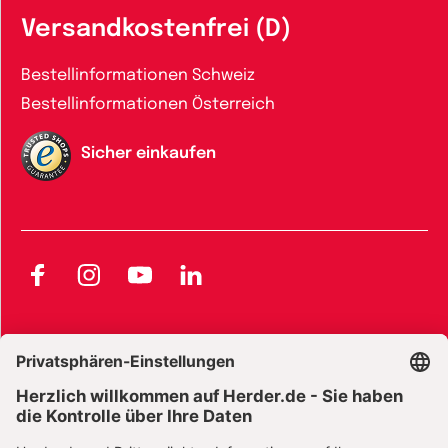
Versandkostenfrei (D)
Bestellinformationen Schweiz
Bestellinformationen Österreich
Sicher einkaufen
Facebook
Instagram
YouTube
LinkedIn
AGB und Widerrufsbelehrung
Widerrufsbelehrung Bücher
Widerrufsbelehrung E-Books
Widerrufsbelehrung Zeitschriften
Datenschutz
Datenschutz Social Media
Barrierefreiheit
Impressum