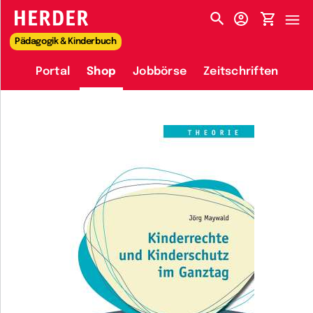
HERDER-MENÜ
Pädagogik & Kinderbuch
Portal
Shop
Jobbörse
Zeitschriften