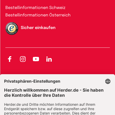
Bestellinformationen Schweiz
Bestellinformationen Österreich
Sicher einkaufen
Facebook
Instagram
YouTube
LinkedIn
AGB und Widerrufsbelehrung
Widerrufsbelehrung Bücher
Widerrufsbelehrung E-Books
Widerrufsbelehrung Zeitschriften
Datenschutz
Datenschutz Social Media
Barrierefreiheit
Impressum