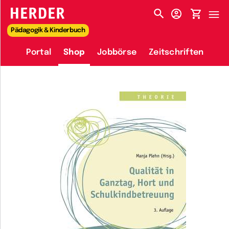
HERDER-MENÜ
Pädagogik & Kinderbuch
Portal
Shop
Jobbörse
Zeitschriften