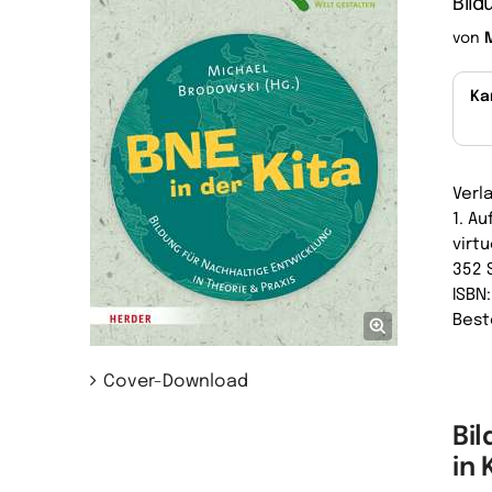
Bild
von
Ka
Verl
1. A
virtu
352 
ISBN
Best
Cover-Download
Bil
in 