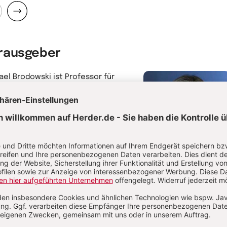
ck
Weiter
rausgeber
ael Brodowski ist Professor für
ung und Management frühkindlicher
ungseinrichtungen an der Alice-
mon-Hochschule in Berlin. Dort ist er
den Masterstudiengang
werkmanagement Bildung für eine
haltige Entwicklung (BNE)
ntwortlich. Von 2005 - 2010 war er
Michael Brodowski
er der Koordinationsstelle zur
Professor für Leitung
tzung der UN Weltdekade "Bildung
und Management
eine Nachhaltige Entwicklung" für das
frühkindlicher
esland Thüringen.
Bildungseinrichtungn