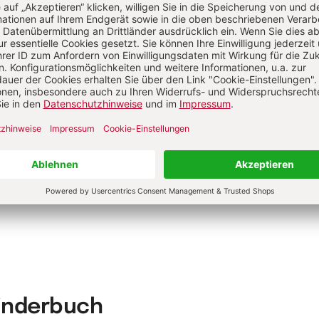
hr von Michael Brodowski
rwandte Themen
hephasen und Entspannung in der Kita
Kranke Kinder in der Kita
htsamkeit und Entspannung
Kinderbuch