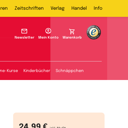
ren
Zeitschriften
Verlag
Handel
Info
Newsletter
Mein Konto
Warenkorb
ine-Kurse
Kinderbücher
Schnäppchen
24,99 €