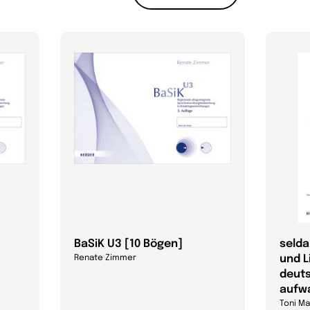
BaSiK U3 [10 Bögen]
selda
und L
Renate Zimmer
deut
aufw
Toni Ma