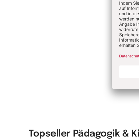
Me
Ve
Ru
Ac
Topseller Pädagogik & 