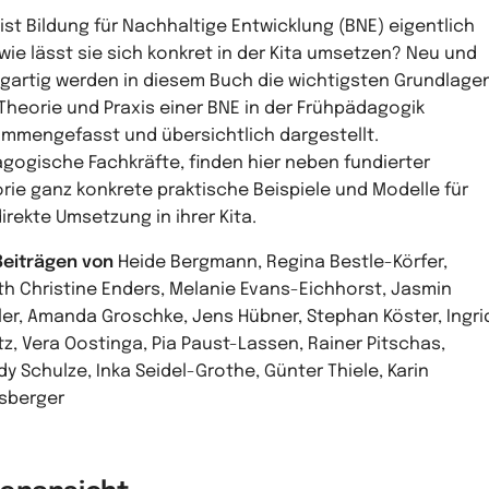
ist Bildung für Nachhaltige Entwicklung (BNE) eigentlich
wie lässt sie sich konkret in der Kita umsetzen? Neu und
igartig werden in diesem Buch die wichtigsten Grundlage
Theorie und Praxis einer BNE in der Frühpädagogik
mmengefasst und übersichtlich dargestellt.
gogische Fachkräfte, finden hier neben fundierter
rie ganz konkrete praktische Beispiele und Modelle für
direkte Umsetzung in ihrer Kita.
Beiträgen von
Heide Bergmann, Regina Bestle-Körfer,
th Christine Enders, Melanie Evans-Eichhorst, Jasmin
ler, Amanda Groschke, Jens Hübner, Stephan Köster, Ingri
itz, Vera Oostinga, Pia Paust-Lassen, Rainer Pitschas,
y Schulze, Inka Seidel-Grothe, Günter Thiele, Karin
sberger