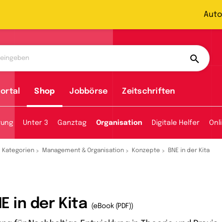
Auto
ortal
Shop
Jobbörse
Zeitschriften
tung
Unter 3
Ganztag
Organisation
Digitale Helfer
Onl
Kategorien
Management & Organisation
Konzepte
BNE in der Kita
E in der Kita
(eBook (PDF))