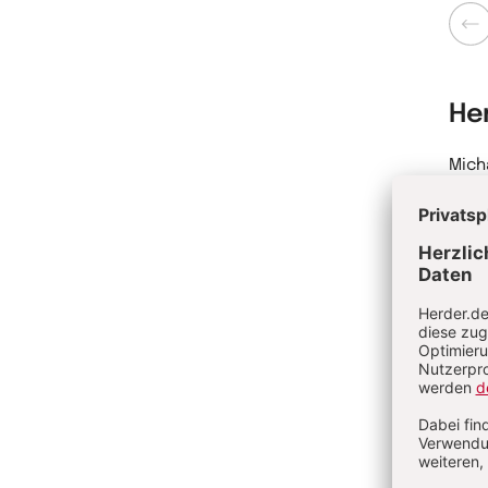
Zurü
He
Mich
Leit
Bild
Salo
für 
Netz
Nach
vera
Leit
Umse
für 
Bund