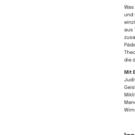
Was 
und 
einz
aus 
zusa
Päda
Theo
die 
Mit 
Judi
Geis
Mikl
Mand
Wirn