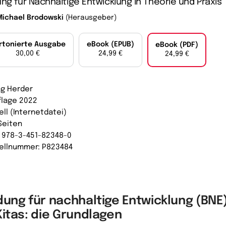
ung für Nachhaltige Entwicklung in Theorie und Praxis
Michael Brodowski
(Herausgeber)
rtonierte Ausgabe
eBook (EPUB)
eBook (PDF)
30,00 €
24,99 €
24,99 €
ag Herder
uflage 2022
ell (Internetdatei)
Seiten
: 978-3-451-82348-0
ellnummer: P823484
dung für nachhaltige Entwicklung (BNE
Kitas: die Grundlagen