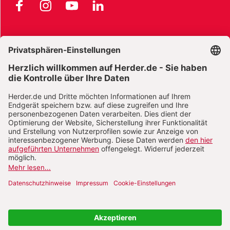
Facebook
Instagram
YouTube
LinkedIn
AGB und Widerrufsbelehrung
Widerrufsbelehrung Bücher
Widerrufsbelehrung E-Books
Widerrufsbelehrung Zeitschriften
Datenschutz
Datenschutz Social Media
Barrierefreiheit
Impressum
Vertrag widerrufen
Abo online kündigen