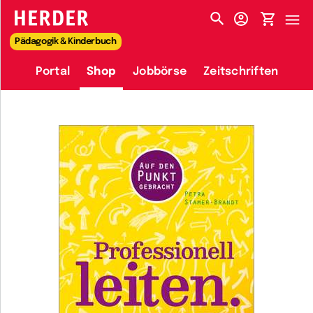
HERDER-MENÜ
Pädagogik & Kinderbuch
Portal
Shop
Jobbörse
Zeitschriften