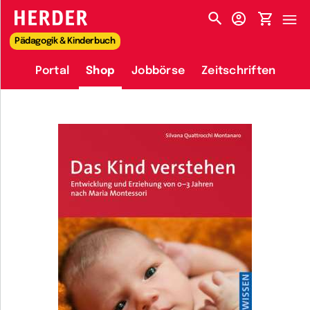
HERDER-MENÜ
Pädagogik & Kinderbuch
Portal
Shop
Jobbörse
Zeitschriften