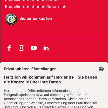
Bestellinformationen Österreich
Sicher einkaufen
Facebook
Instagram
YouTube
LinkedIn
AGB und Widerrufsbelehrung
Widerrufsbelehrung Bücher
Widerrufsbelehrung E-Books
Widerrufsbelehrung Zeitschriften
Datenschutz
Datenschutz Social Media
Barrierefreiheit
Impressum
Vertrag widerrufen