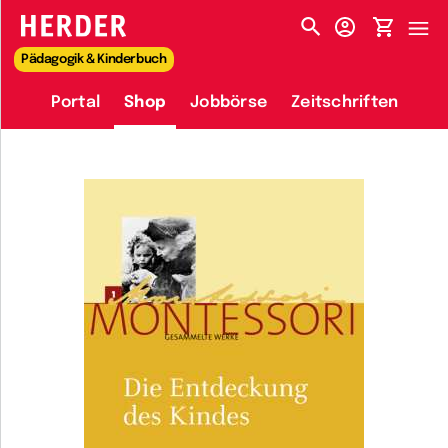
HERDER-MENÜ
Pädagogik & Kinderbuch
Portal
Shop
Jobbörse
Zeitschriften