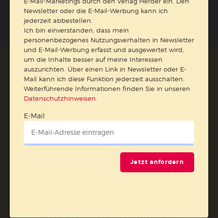
E-Mail-Marketings durch den Verlag Herder ein. Den
Newsletter oder die E-Mail-Werbung kann ich
Folgen Sie uns:
Facebook
Instagram
YouTube
jederzeit abbestellen.
Ich bin einverstanden, dass mein
personenbezogenes Nutzungsverhalten in Newsletter
und E-Mail-Werbung erfasst und ausgewertet wird,
um die Inhalte besser auf meine Interessen
auszurichten. Über einen Link in Newsletter oder E-
Der pädagogische Ratgeber
Mail kann ich diese Funktion jederzeit ausschalten.
Weiterführende Informationen finden Sie in unseren
Datenschutzhinweisen
.
Ja, ich möchte den kostenlosen HERDER-Pädagogik-
Newsletter abonnieren
und willige in die Verwendung
E-Mail
meiner Kontaktdaten zum Zweck des E-Mail-Marketings
durch den Verlag Herder ein. Den Newsletter oder die E-
Mail-Werbung kann ich jederzeit abbestellen.
Ich bin einverstanden, dass mein personenbezogenes
Jetzt anfordern
Nutzungsverhalten in Newsletter und E-Mail-Werbung
erfasst und ausgewertet wird, um die Inhalte besser auf
meine Interessen auszurichten. Über einen Link in
Newsletter oder E-Mail kann ich diese Funktion jederzeit
ausschalten.
Weiterführende Informationen finden Sie in unseren