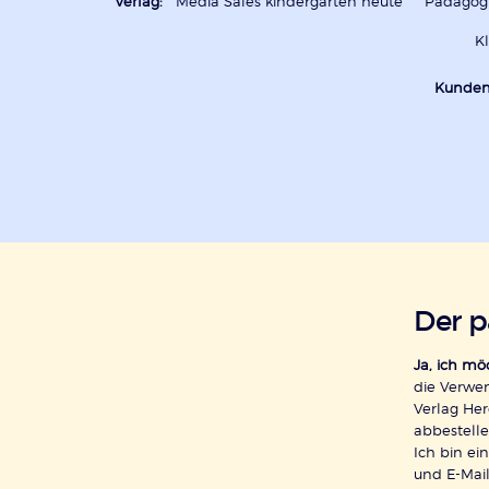
Verlag:
Media Sales kindergarten heute
Pädagogi
K
Kunden
Der 
Ja, ich m
die Verwe
Verlag Her
abbestelle
Ich bin e
und E-Mail