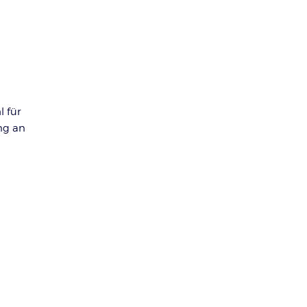
l für
ng an