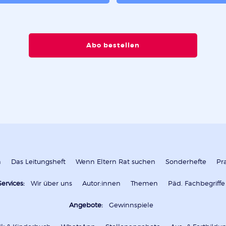
Abo bestellen
n
Das Leitungsheft
Wenn Eltern Rat suchen
Sonderhefte
Pr
Services:
Wir über uns
Autor:innen
Themen
Päd. Fachbegriffe
Angebote:
Gewinnspiele