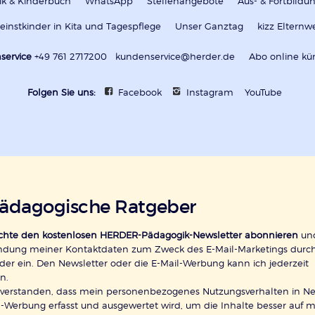
k & Kinderbuch
WhatsApp
Stellenangebote
Aus- & Fortbild
leinstkinder in Kita und Tagespflege
Unser Ganztag
kizz Elternw
service
+49 761 2717200
kundenservice@herder.de
Abo online kü
Folgen Sie uns:
Facebook
Instagram
YouTube
pädagogische Ratgeber
öchte den kostenlosen HERDER-Pädagogik-Newsletter abonnieren
und
ndung meiner Kontaktdaten zum Zweck des E-Mail-Marketings durc
der ein. Den Newsletter oder die E-Mail-Werbung kann ich jederzeit
n.
inverstanden, dass mein personenbezogenes Nutzungsverhalten in Ne
-Werbung erfasst und ausgewertet wird, um die Inhalte besser auf 