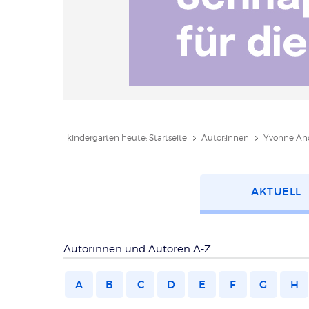
kindergarten heute: Startseite
Autor:innen
Yvonne An
Kategorie
AKTUELL
wählen
Autorinnen und Autoren A-Z
A
B
C
D
E
F
G
H