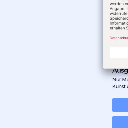
Ausg
:
Nur Mu
Kunst