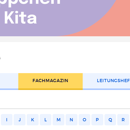
s
FACH­MAGAZIN
LEITUNGS­HE
I
J
K
L
M
N
O
P
Q
R