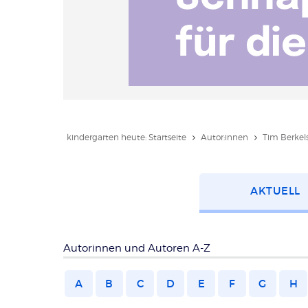
kindergarten heute: Startseite
Autor:innen
Tim Berkel
Kategorie
AKTUELL
wählen
Autorinnen und Autoren A-Z
A
B
C
D
E
F
G
H