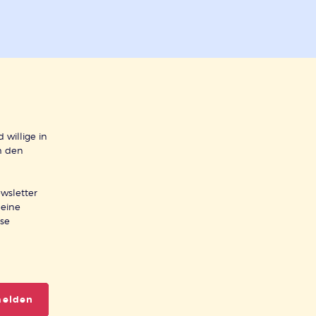
 willige in
h den
wsletter
meine
ese
melden