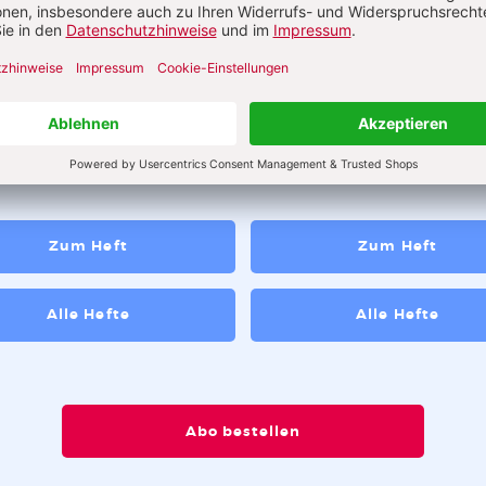
abe 8_2026
Ausgabe 3_2026
t! Über die pädagogische
 des Zumutens
Zum Heft
Zum Heft
Alle Hefte
Alle Hefte
Abo bestellen