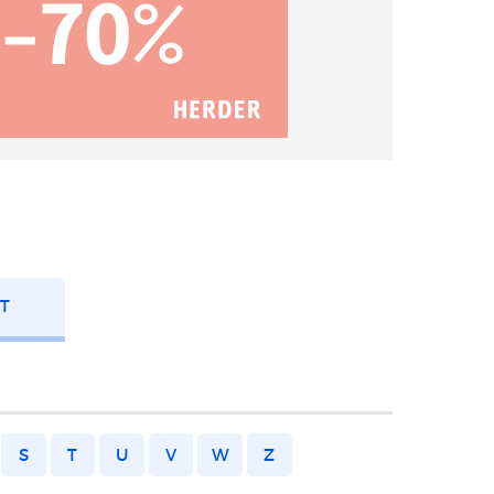
FT
S
T
U
V
W
Z