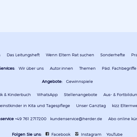
n
Das Leitungsheft
Wenn Eltern Rat suchen
Sonderhefte
Pr
Services:
Wir über uns
Autor:innen
Themen
Päd. Fachbegriffe
Angebote:
Gewinnspiele
k & Kinderbuch
WhatsApp
Stellenangebote
Aus- & Fortbild
leinstkinder in Kita und Tagespflege
Unser Ganztag
kizz Elternw
service
+49 761 2717200
kundenservice@herder.de
Abo online kü
Folgen Sie uns:
Facebook
Instagram
YouTube