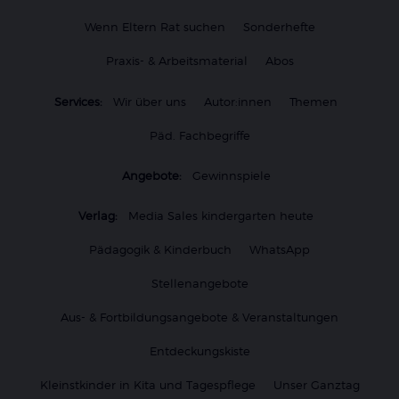
Wenn Eltern Rat suchen
Sonderhefte
Praxis- & Arbeitsmaterial
Abos
Services:
Wir über uns
Autor:innen
Themen
Päd. Fachbegriffe
Angebote:
Gewinnspiele
Verlag:
Media Sales kindergarten heute
Pädagogik & Kinderbuch
WhatsApp
Stellenangebote
Aus- & Fortbildungsangebote & Veranstaltungen
Entdeckungskiste
Kleinstkinder in Kita und Tagespflege
Unser Ganztag