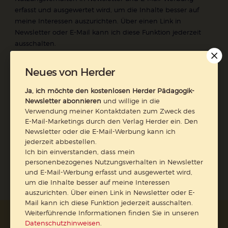
erfasst und ausgewertet wird, um die Inhalte besser auf
meine Interessen auszurichten. Über einen Link in
Newsletter oder E-Mail kann ich diese Funktion jederzeit
ausschalten.
Weiterführende Informationen finden Sie in unseren
Datenschutzhinweisen
.
Neues von Herder
E-Mail
Ja, ich möchte den kostenlosen Herder Pädagogik-
Newsletter abonnieren
und willige in die
Verwendung meiner Kontaktdaten zum Zweck des
E-Mail-Marketings durch den Verlag Herder ein. Den
Newsletter oder die E-Mail-Werbung kann ich
Jetzt anmelden
jederzeit abbestellen.
Ich bin einverstanden, dass mein
personenbezogenes Nutzungsverhalten in Newsletter
und E-Mail-Werbung erfasst und ausgewertet wird,
um die Inhalte besser auf meine Interessen
auszurichten. Über einen Link in Newsletter oder E-
Mail kann ich diese Funktion jederzeit ausschalten.
Weiterführende Informationen finden Sie in unseren
AGB und Widerrufsbelehrung
Datenschutz
Datenschutzhinweisen
.