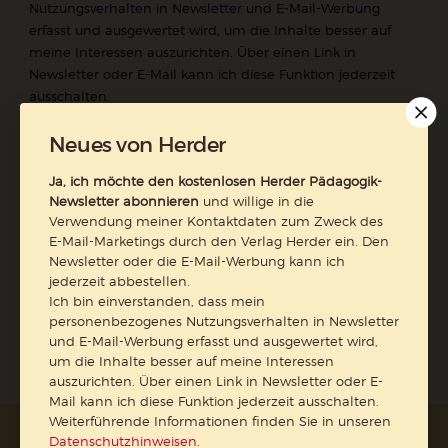
Nutzungsverhalten in Newsletter und E-Mail-Werbung
erfasst und ausgewertet wird, um die Inhalte besser auf
meine Interessen auszurichten. Über einen Link in
Newsletter oder E-Mail kann ich diese Funktion jederzeit
ausschalten.
Weiterführende Informationen finden Sie in unseren
Neues von Herder
Datenschutzhinweisen
.
E-Mail
Ja, ich möchte den kostenlosen Herder Pädagogik-
Newsletter abonnieren
und willige in die
Verwendung meiner Kontaktdaten zum Zweck des
E-Mail-Marketings durch den Verlag Herder ein. Den
Newsletter oder die E-Mail-Werbung kann ich
Jetzt anmelden
jederzeit abbestellen.
Ich bin einverstanden, dass mein
personenbezogenes Nutzungsverhalten in Newsletter
und E-Mail-Werbung erfasst und ausgewertet wird,
um die Inhalte besser auf meine Interessen
auszurichten. Über einen Link in Newsletter oder E-
Mail kann ich diese Funktion jederzeit ausschalten.
Weiterführende Informationen finden Sie in unseren
Datenschutzhinweisen
.
AGB und Widerrufsbelehrung
Datenschutz