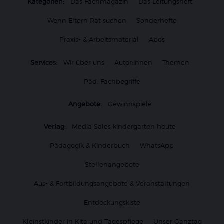
Kategorien:
Das Fachmagazin
Das Leitungsheft
Wenn Eltern Rat suchen
Sonderhefte
Praxis- & Arbeitsmaterial
Abos
Services:
Wir über uns
Autor:innen
Themen
Päd. Fachbegriffe
Angebote:
Gewinnspiele
Verlag:
Media Sales kindergarten heute
Pädagogik & Kinderbuch
WhatsApp
Stellenangebote
Aus- & Fortbildungsangebote & Veranstaltungen
Entdeckungskiste
Kleinstkinder in Kita und Tagespflege
Unser Ganztag