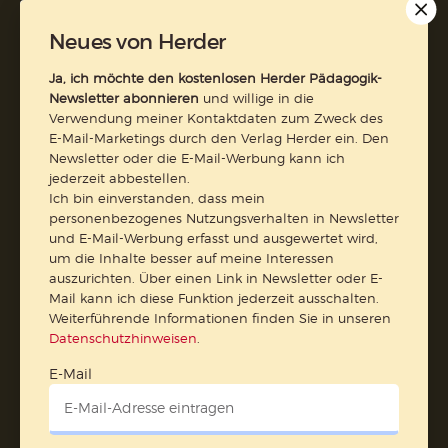
AGB und Widerrufsbelehrung
Datenschutz
Neues von Herder
Barrierefreiheit
Impressum
Ja, ich möchte den kostenlosen Herder Pädagogik-
Newsletter abonnieren
und willige in die
Verwendung meiner Kontaktdaten zum Zweck des
Vertrag widerrufen
E-Mail-Marketings durch den Verlag Herder ein. Den
Newsletter oder die E-Mail-Werbung kann ich
Abo online kündigen
jederzeit abbestellen.
Ich bin einverstanden, dass mein
personenbezogenes Nutzungsverhalten in Newsletter
und E-Mail-Werbung erfasst und ausgewertet wird,
um die Inhalte besser auf meine Interessen
auszurichten. Über einen Link in Newsletter oder E-
Mail kann ich diese Funktion jederzeit ausschalten.
Weiterführende Informationen finden Sie in unseren
Datenschutzhinweisen
.
E-Mail
Nach oben