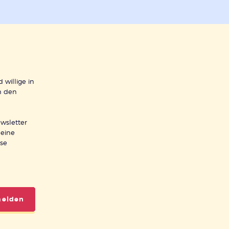
 willige in
h den
wsletter
meine
ese
melden