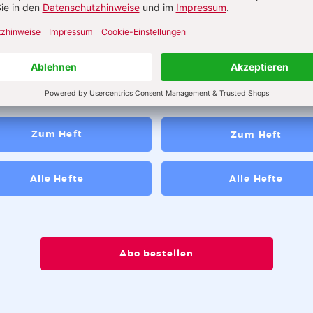
abe 8_2026
Ausgabe 3_2026
t! Über die pädagogische
 des Zumutens
Zum Heft
Zum Heft
Alle Hefte
Alle Hefte
Abo bestellen