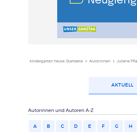
kindergarten heute: Startseite
Autor:innen
Juliane Pfl
Kategorie
AKTUELL
wählen
Autorinnen und Autoren A-Z
A
B
C
D
E
F
G
H