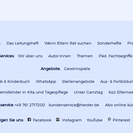
n
Das Leitungsheft
Wenn Eltern Rat suchen
Sonderhefte
Pr
Services:
Wir über uns
Autor:innen
Themen
Päd. Fachbegriffe
Angebote:
Gewinnspiele
k & Kinderbuch
WhatsApp
Stellenangebote
Aus- & Fortbild
leinstkinder in Kita und Tagespflege
Unser Ganztag
kizz Elternw
service
+49 761 2717200
kundenservice@herder.de
Abo online kü
lgen Sie uns:
Facebook
Instagram
YouTube
Pinterest