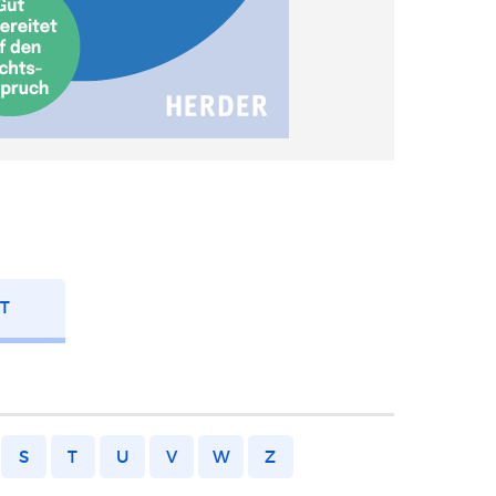
FT
S
T
U
V
W
Z