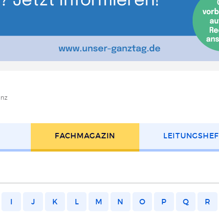
anz
FACH­MAGAZIN
LEITUNGS­HE
I
J
K
L
M
N
O
P
Q
R