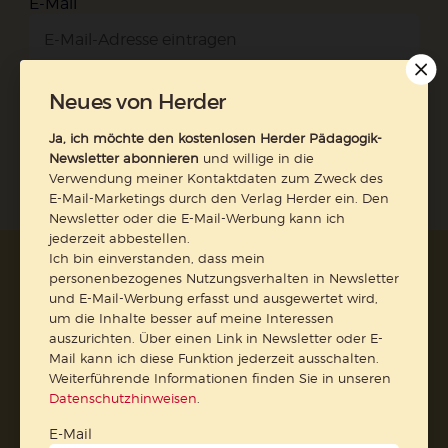
E-Mail
Neues von Herder
Jetzt anmelden
Ja, ich möchte den kostenlosen Herder Pädagogik-
Newsletter abonnieren
und willige in die
Verwendung meiner Kontaktdaten zum Zweck des
E-Mail-Marketings durch den Verlag Herder ein. Den
Newsletter oder die E-Mail-Werbung kann ich
jederzeit abbestellen.
Ich bin einverstanden, dass mein
AGB und Widerrufsbelehrung
Datenschutz
personenbezogenes Nutzungsverhalten in Newsletter
Barrierefreiheit
Impressum
und E-Mail-Werbung erfasst und ausgewertet wird,
um die Inhalte besser auf meine Interessen
auszurichten. Über einen Link in Newsletter oder E-
Vertrag widerrufen
Mail kann ich diese Funktion jederzeit ausschalten.
Weiterführende Informationen finden Sie in unseren
Datenschutzhinweisen
.
Abo online kündigen
E-Mail