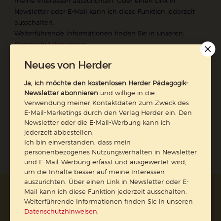
meine Interessen auszurichten. Über einen Link in
Newsletter oder E-Mail kann ich diese Funktion jederzeit
ausschalten.
Weiterführende Informationen finden Sie in unseren
Datenschutzhinweisen
.
E-Mail
Neues von Herder
Ja, ich möchte den kostenlosen Herder Pädagogik-
Newsletter abonnieren
und willige in die
Verwendung meiner Kontaktdaten zum Zweck des
Jetzt anmelden
E-Mail-Marketings durch den Verlag Herder ein. Den
Newsletter oder die E-Mail-Werbung kann ich
jederzeit abbestellen.
Ich bin einverstanden, dass mein
personenbezogenes Nutzungsverhalten in Newsletter
und E-Mail-Werbung erfasst und ausgewertet wird,
um die Inhalte besser auf meine Interessen
auszurichten. Über einen Link in Newsletter oder E-
Mail kann ich diese Funktion jederzeit ausschalten.
AGB und Widerrufsbelehrung
Datenschutz
Weiterführende Informationen finden Sie in unseren
Barrierefreiheit
Impressum
Datenschutzhinweisen
.