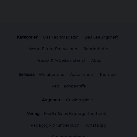
Kategorien:
Das Fachmagazin
Das Leitungsheft
Wenn Eltern Rat suchen
Sonderhefte
Praxis- & Arbeitsmaterial
Abos
Services:
Wir über uns
Autor:innen
Themen
Päd. Fachbegriffe
Angebote:
Gewinnspiele
Verlag:
Media Sales kindergarten heute
Pädagogik & Kinderbuch
WhatsApp
Stellenangebote