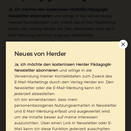
Ja, ich möchte den kostenlosen HERDER-Pädagogik-
Newsletter abonnieren
und willige in die Verwendung
meiner Kontaktdaten zum Zweck des E-Mail-Marketings
durch den Verlag Herder ein. Den Newsletter oder die E-
Mail-Werbung kann ich jederzeit abbestellen.
Ich bin einverstanden, dass mein personenbezogenes
Nutzungsverhalten in Newsletter und E-Mail-Werbung
Neues von Herder
erfasst und ausgewertet wird, um die Inhalte besser auf
meine Interessen auszurichten. Über einen Link in
Ja, ich möchte den kostenlosen Herder Pädagogik-
Newsletter oder E-Mail kann ich diese Funktion jederzeit
Newsletter abonnieren
und willige in die
ausschalten.
Verwendung meiner Kontaktdaten zum Zweck des
Weiterführende Informationen finden Sie in unseren
E-Mail-Marketings durch den Verlag Herder ein. Den
Datenschutzhinweisen
.
Newsletter oder die E-Mail-Werbung kann ich
jederzeit abbestellen.
E-Mail
Ich bin einverstanden, dass mein
personenbezogenes Nutzungsverhalten in Newsletter
und E-Mail-Werbung erfasst und ausgewertet wird,
um die Inhalte besser auf meine Interessen
auszurichten. Über einen Link in Newsletter oder E-
Jetzt anmelden
Mail kann ich diese Funktion jederzeit ausschalten.