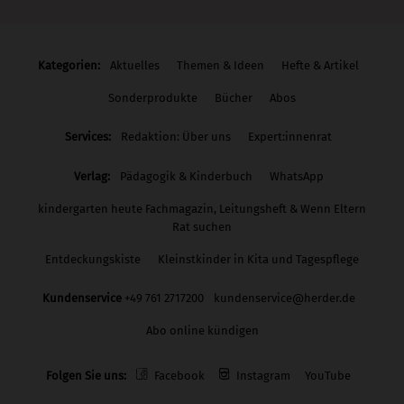
Kategorien:
Aktuelles
Themen & Ideen
Hefte & Artikel
Sonderprodukte
Bücher
Abos
Services:
Redaktion: Über uns
Expert:innenrat
Verlag:
Pädagogik & Kinderbuch
WhatsApp
kindergarten heute Fachmagazin, Leitungsheft & Wenn Eltern
Rat suchen
Entdeckungskiste
Kleinstkinder in Kita und Tagespflege
Kundenservice
+49 761 2717200
kundenservice@herder.de
Abo online kündigen
Folgen Sie uns:
Facebook
Instagram
YouTube