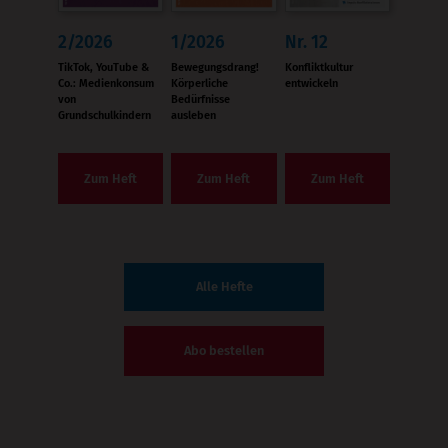
2/2026
1/2026
Nr. 12
:
:
:
TikTok, YouTube &
Bewegungsdrang!
Konfliktkultur
Co.: Medienkonsum
Körperliche
entwickeln
von
Bedürfnisse
Grundschulkindern
ausleben
Zum Heft
Zum Heft
Zum Heft
Alle Hefte
Abo bestellen