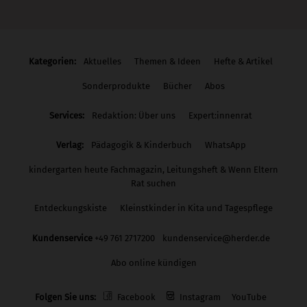
Kategorien:
Aktuelles
Themen & Ideen
Hefte & Artikel
Sonderprodukte
Bücher
Abos
Services:
Redaktion: Über uns
Expert:innenrat
Verlag:
Pädagogik & Kinderbuch
WhatsApp
kindergarten heute Fachmagazin, Leitungsheft & Wenn Eltern
Rat suchen
Entdeckungskiste
Kleinstkinder in Kita und Tagespflege
Kundenservice
+49 761 2717200
kundenservice@herder.de
Abo online kündigen
Folgen Sie uns:
Facebook
Instagram
YouTube