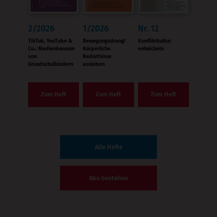
2/2026
1/2026
Nr. 12
:
:
:
TikTok, YouTube &
Bewegungsdrang!
Konfliktkultur
Co.: Medienkonsum
Körperliche
entwickeln
von
Bedürfnisse
Grundschulkindern
ausleben
Zum Heft
Zum Heft
Zum Heft
Alle Hefte
Abo bestellen