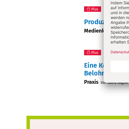
Plus
2/2026: Ti
Produzieren s
Medienkompetenz
Plus
2/2026: Ti
Eine Kollegin
Belohnungssys
Praxis
Von Laura Nagler