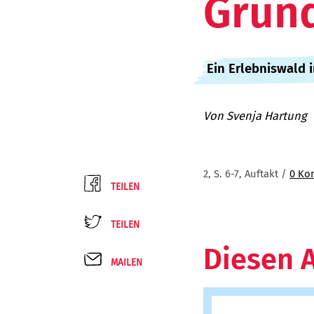
Grun
:
Ein Erlebniswald 
Von
Svenja Hartung
2, S. 6-7, Auftakt /
0 Ko
TEILEN
TEILEN
Diesen A
MAILEN