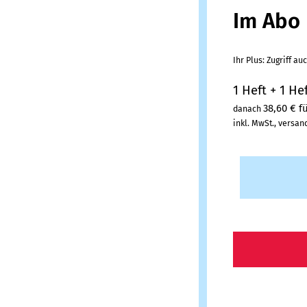
Im Abo
Ihr Plus: Zugriff a
1 Heft + 1 Hef
38,60 € f
danach
inkl. MwSt., versan