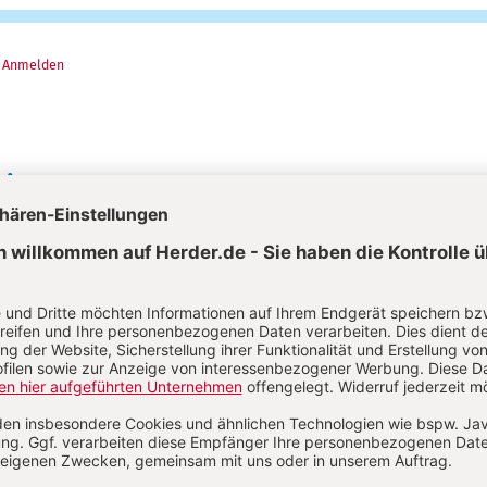
?
Anmelden
nja Hartung
 Hartung ist Redakteurin im Verlag Herder.
kTok, YouTube & Co. Medienkonsum von Grundschulkindern
S. 30-31
ffen sich Zugang zur Spieleplattform
nkt aus der Praxis
Von Klaus Lutz