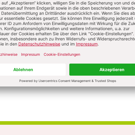
kTok, YouTube & Co. Medienkonsum von Grundschulkindern
S. 24-27
tatt konsumieren
:
Wie eine Ganztagsschule den
rahmen umsetzt
Von Jarka Bergfeld, Alesia Fedarenka
kTok, YouTube & Co. Medienkonsum von Grundschulkindern
S. 32-33
 möchte Smartphonezeiten als
tem für die Kinder einführen
:
Knackpunkt aus