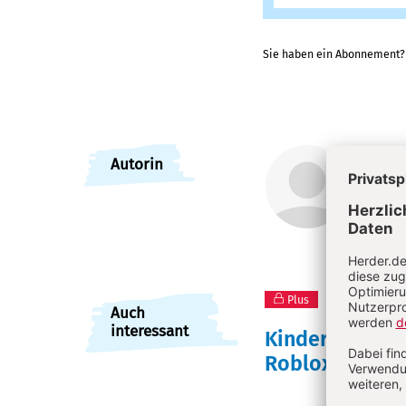
Sie haben ein Abonnement
Überschrift
Sve
Autorin
Artikel-
Svenja
Infos
Plus
2/2026: Ti
Auch
interessant
Kinder verscha
Roblox
:
Knackpu