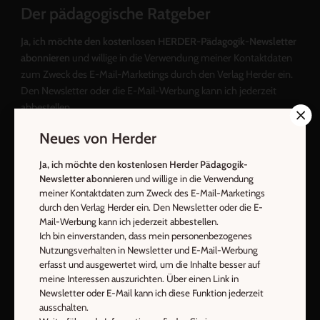
Der pädagogische Ratgeber
Ja, ich möchte den kostenlosen HERDER-Pädagogik-Newsletter
abonnieren
und willige in die Verwendung meiner Kontaktdaten
zum Zweck des E-Mail-Marketings durch den Verlag Herder ein.
Den Newsletter oder die E-Mail-Werbung kann ich jederzeit
abbestellen.
Ich bin einverstanden, dass mein personenbezogenes
Neues von Herder
Nutzungsverhalten in Newsletter und E-Mail-Werbung erfasst
und ausgewertet wird, um die Inhalte besser auf meine
Ja, ich möchte den kostenlosen Herder Pädagogik-
Interessen auszurichten. Über einen Link in Newsletter oder E-
Newsletter abonnieren
und willige in die Verwendung
Mail kann ich diese Funktion jederzeit ausschalten.
meiner Kontaktdaten zum Zweck des E-Mail-Marketings
Weiterführende Informationen finden Sie in unseren
durch den Verlag Herder ein. Den Newsletter oder die E-
Mail-Werbung kann ich jederzeit abbestellen.
Datenschutzhinweisen
.
Ich bin einverstanden, dass mein personenbezogenes
E-Mail
Nutzungsverhalten in Newsletter und E-Mail-Werbung
erfasst und ausgewertet wird, um die Inhalte besser auf
meine Interessen auszurichten. Über einen Link in
Newsletter oder E-Mail kann ich diese Funktion jederzeit
ausschalten.
Jetzt anmelden