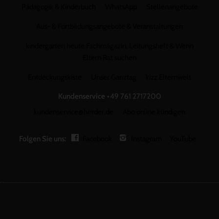
Pädagogik & Kinderbuch
WhatsApp
Stellenangebote
Aus- & Fortbildungsangebote & Veranstaltungen
kindergarten heute Fachmagazin, Leitungsheft & Wenn
Eltern Rat suchen
Entdeckungskiste
Unser Ganztag
kizz Elternwelt
Kundenservice
+49 761 2717200
kundenservice@herder.de
Abo online kündigen
Folgen Sie uns:
Facebook
Instagram
YouTube