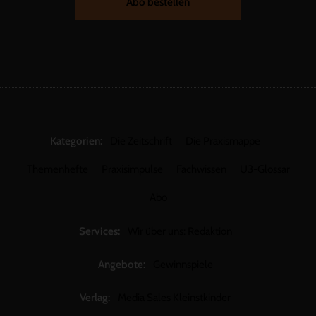
Abo bestellen
Kategorien:
Die Zeitschrift
Die Praxismappe
Themenhefte
Praxisimpulse
Fachwissen
U3-Glossar
Abo
Services:
Wir über uns: Redaktion
Angebote:
Gewinnspiele
Verlag:
Media Sales Kleinstkinder