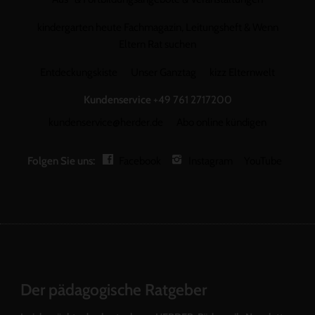
kindergarten heute Fachmagazin, Leitungsheft & Wenn
Eltern Rat suchen
Entdeckungskiste
Unser Ganztag
kizz Elternwelt
Kundenservice
+49 761 2717200
kundenservice@herder.de
Abo online kündigen
Folgen Sie uns:
Facebook
Instagram
YouTube
Der pädagogische Ratgeber