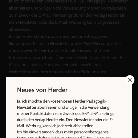
Ja, ich möchte den kostenlosen HERDER-Pädagogik-Newsletter
abonnieren
und willige in die Verwendung meiner Kontaktdaten
zum Zweck des E-Mail-Marketings durch den Verlag Herder ein.
Den Newsletter oder die E-Mail-Werbung kann ich jederzeit
abbestellen.
Ich bin einverstanden, dass mein personenbezogenes
Nutzungsverhalten in Newsletter und E-Mail-Werbung erfasst
und ausgewertet wird, um die Inhalte besser auf meine
Interessen auszurichten. Über einen Link in Newsletter oder E-
Mail kann ich diese Funktion jederzeit ausschalten.
Weiterführende Informationen finden Sie in unseren
Datenschutzhinweisen
.
Neues von Herder
E-Mail
Ja, ich möchte den kostenlosen Herder Pädagogik-
Newsletter abonnieren
und willige in die Verwendung
meiner Kontaktdaten zum Zweck des E-Mail-Marketings
durch den Verlag Herder ein. Den Newsletter oder die E-
Jetzt anmelden
Mail-Werbung kann ich jederzeit abbestellen.
Ich bin einverstanden, dass mein personenbezogenes