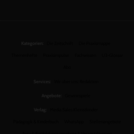
Kategorien:
Die Zeitschrift
Die Praxismappe
Themenhefte
Praxisimpulse
Fachwissen
U3-Glossar
Abo
Services:
Wir über uns: Redaktion
Angebote:
Gewinnspiele
Verlag:
Media Sales Kleinstkinder
Pädagogik & Kinderbuch
WhatsApp
Stellenangebote
Aus- & Fortbildungsangebote & Veranstaltungen