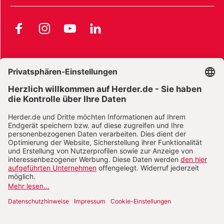
Facebook
Instagram
YouTube
LinkedIn
AGB und Widerrufsbelehrung
Widerrufsbelehrung Bücher
Widerrufsbelehrung E-Books
Widerrufsbelehrung Zeitschriften
Datenschutz
Datenschutz Social Media
Barrierefreiheit
Impressum
Vertrag widerrufen
Abo online kündigen