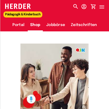
HERDER-MENÜ
Pädagogik & Kinderbuch
Portal
Shop
Jobbörse
Zeitschriften