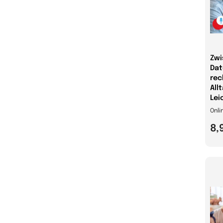
Zwi
Dat
rec
All
Lei
Onli
8,