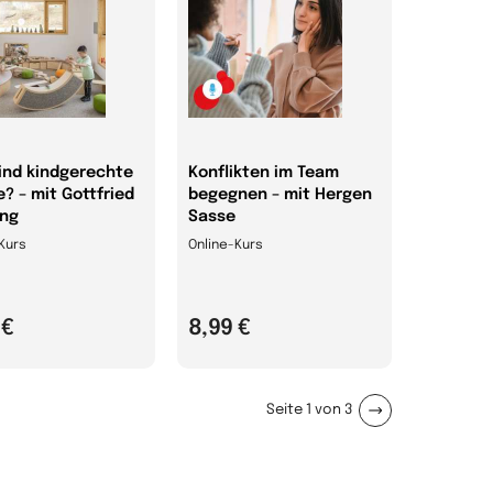
ind kindgerechte
Konflikten im Team
? – mit Gottfried
begegnen – mit Hergen
ing
Sasse
Kurs
Online-Kurs
 €
8,99 €
Seite
1
von
3