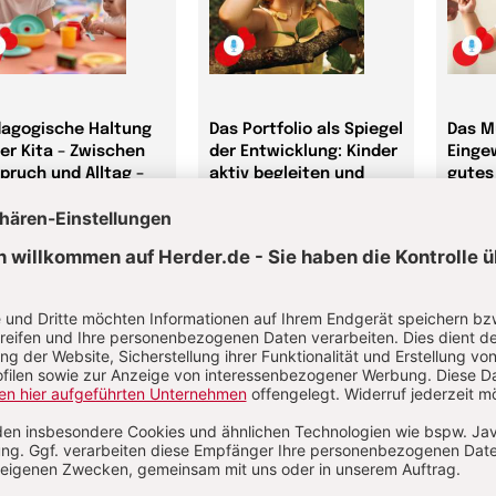
agogische Haltung
Das Portfolio als Spiegel
Das M
der Kita – Zwischen
der Entwicklung: Kinder
Einge
pruch und Alltag –
aktiv begleiten und
gutes
 Katrin Halfmann
stärken – mit Marion
mitei
Lepold und Theresa Lill
werde
ne-Kurs
Evans
Online-Kurs
Zöller
Online-
99 €
8,99 €
8,99