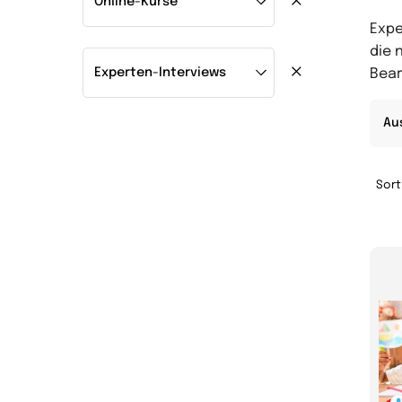
Expe
die 
Bear
Au
Sort