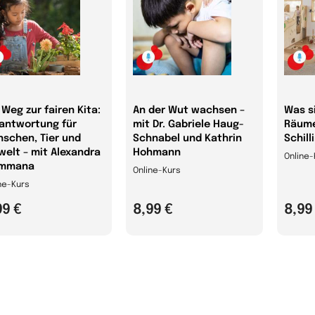
 Weg zur fairen Kita:
An der Wut wachsen –
Was s
antwortung für
mit Dr. Gabriele Haug-
Räume
schen, Tier und
Schnabel und Kathrin
Schill
elt – mit Alexandra
Hohmann
Online-
mmana
Online-Kurs
ne-Kurs
99 €
8,99 €
8,99