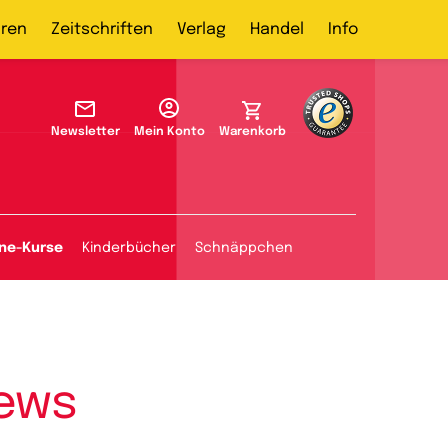
ren
Zeitschriften
Verlag
Handel
Info
Newsletter
Mein Konto
Warenkorb
ine-Kurse
Kinderbücher
Schnäppchen
iews