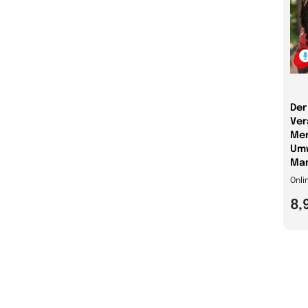
Der
Ver
Men
Umw
Ma
Onli
8,