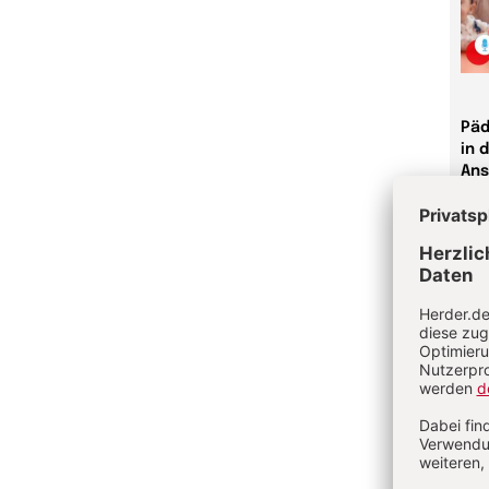
Päd
in 
Ans
mit
Onli
8,