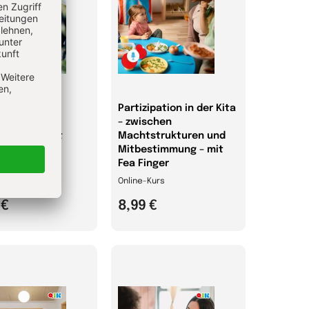
reiche
Partizipation in der Kita
ührung im
– zwischen
rGarten – mit
Machtstrukturen und
a Günster-
Mitbestimmung – mit
ing
Fea Finger
Kurs
Online-Kurs
 €
8,99 €