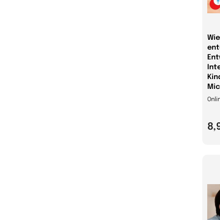
Wie
ent
Ent
Int
Kin
Mic
Onli
8,