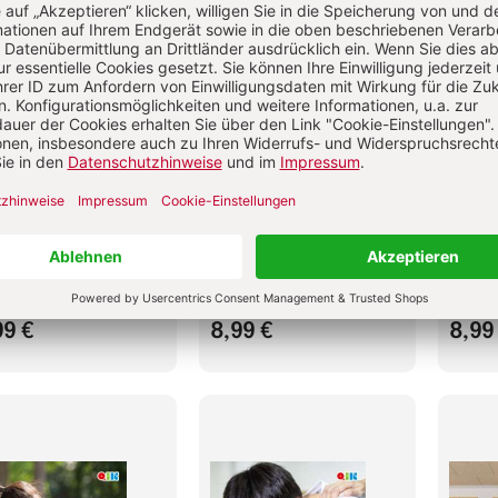
ernbeteiligung in
Gemeinsam wachsen:
Erfolg
as: So gelingt der
Kultursensible
Teamf
log – mit Jens
Pädagogik in der Kita –
Kinde
ffsommer
mit Stefanie Serrato
Ursul
Schön
ne-Kurs
Online-Kurs
Online-
99 €
8,99 €
8,99