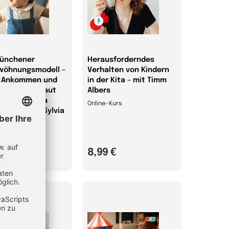
ünchener
Herausforderndes
wöhnungsmodell –
Verhalten von Kindern
 Ankommen und
in der Kita – mit Timm
nander Vertraut
Albers
n – mit Petra
Online-Kurs
chitzky und Sylvia
Kurs
 €
8,99 €