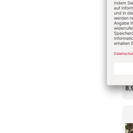
Elt
Kit
Dia
Ho
Onli
8,