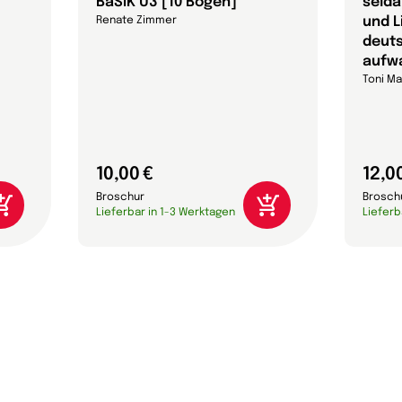
BaSiK U3 [10 Bögen]
selda
und L
Renate Zimmer
deut
aufw
Toni Ma
10,00 €
12,0
Broschur
Brosch
Lieferbar in 1-3 Werktagen
Lieferb