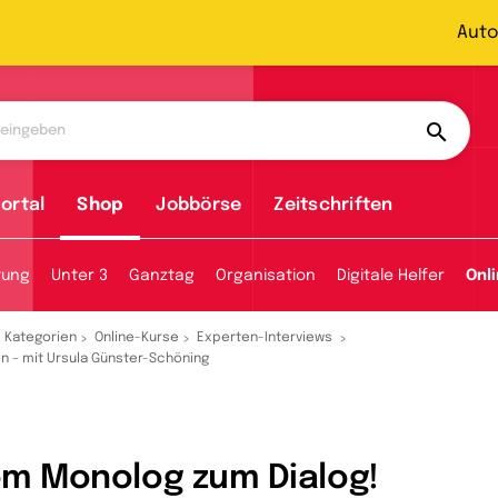
Auto
ortal
Shop
Jobbörse
Zeitschriften
tung
Unter 3
Ganztag
Organisation
Digitale Helfer
Onl
Kategorien
Online-Kurse
Experten-Interviews
 – mit Ursula Günster-Schöning
m Monolog zum Dialog!