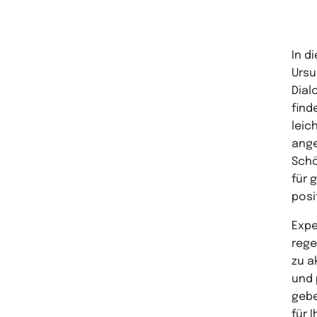
In d
Ursu
Dial
find
leic
ange
Schö
für 
posi
Expe
rege
zu a
und 
gebe
für 