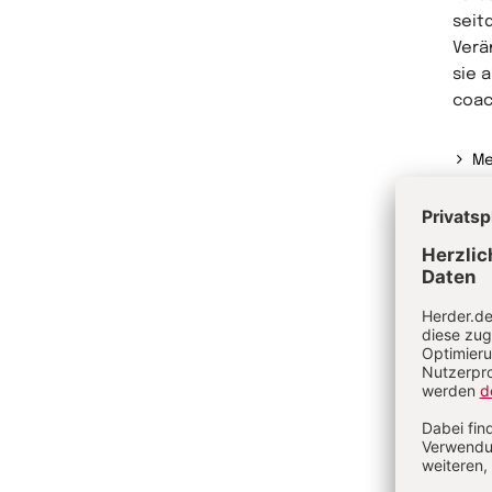
seit
Verä
sie a
coac
Me
Ve
Pe
Ki