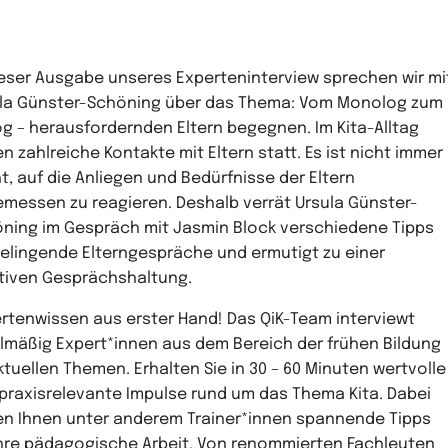
ieser Ausgabe unseres Experteninterview sprechen wir mi
la Günster-Schöning über das Thema: Vom Monolog zum
og – herausfordernden Eltern begegnen. Im Kita-Alltag
en zahlreiche Kontakte mit Eltern statt. Es ist nicht immer
ht, auf die Anliegen und Bedürfnisse der Eltern
messen zu reagieren. Deshalb verrät Ursula Günster-
ning im Gespräch mit Jasmin Block verschiedene Tipps
gelingende Elterngespräche und ermutigt zu einer
tiven Gesprächshaltung.
rtenwissen aus erster Hand! Das QiK-Team interviewt
lmäßig Expert*innen aus dem Bereich der frühen Bildung
ktuellen Themen. Erhalten Sie in 30 – 60 Minuten wertvolle
praxisrelevante Impulse rund um das Thema Kita. Dabei
n Ihnen unter anderem Trainer*innen spannende Tipps
Ihre pädagogische Arbeit. Von renommierten Fachleuten