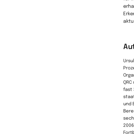
erha
Erke
aktu
Au
Ursu
Proz
Orga
QRC 
fast
staa
und 
Bere
sech
2006
Fort