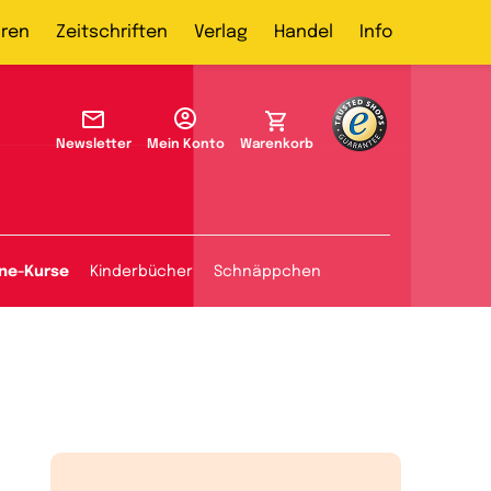
ren
Zeitschriften
Verlag
Handel
Info
Newsletter
Mein Konto
Warenkorb
ine-Kurse
Kinderbücher
Schnäppchen