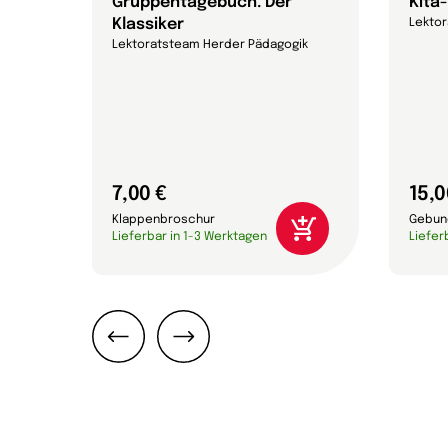
ial
Gruppentagebuch. Der
Kita
Klassiker
Lekto
ik
Lektoratsteam Herder Pädagogik
7,00 €
15,0
Klappenbroschur
Gebun
Lieferbar in 1-3 Werktagen
Liefer
Zurück
Weiter