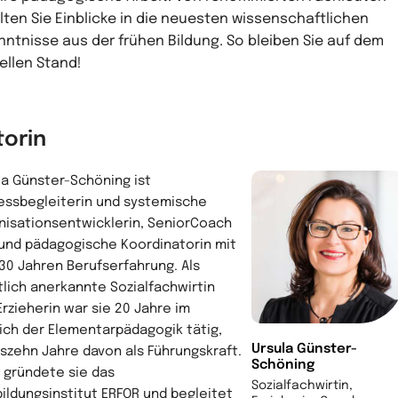
lten Sie Einblicke in die neuesten wissenschaftlichen
nntnisse aus der frühen Bildung. So bleiben Sie auf dem
ellen Stand!
torin
la Günster-Schöning ist
essbegleiterin und systemische
nisationsentwicklerin, SeniorCoach
und pädagogische Koordinatorin mit
 30 Jahren Berufserfahrung. Als
tlich anerkannte Sozialfachwirtin
Erzieherin war sie 20 Jahre im
ich der Elementarpädagogik tätig,
Ursula Günster-
szehn Jahre davon als Führungskraft.
Schöning
 gründete sie das
Sozialfachwirtin,
bildungsinstitut ERFOR und begleitet