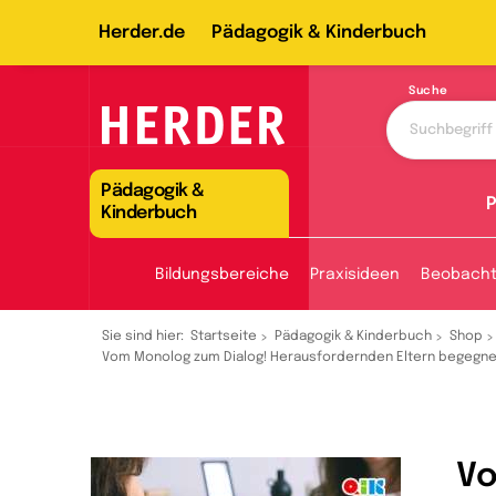
Herder.de
Pädagogik & Kinderbuch
Suche
Pädagogik &
P
Kinderbuch
Bildungsbereiche
Praxisideen
Beobach
Sie sind hier:
Startseite
Pädagogik & Kinderbuch
Shop
Vom Monolog zum Dialog! Herausfordernden Eltern begegnen
Vo