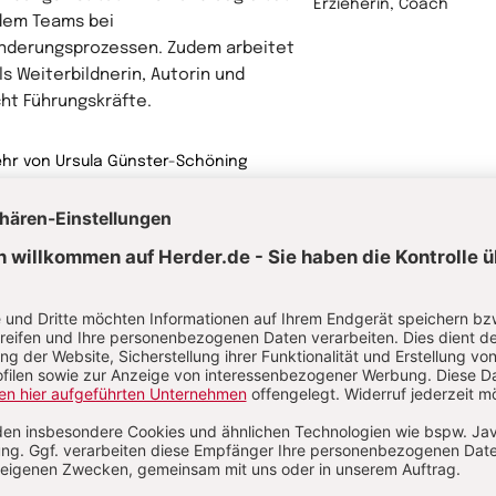
Erzieherin, Coach
dem Teams bei
nderungsprozessen. Zudem arbeitet
ls Weiterbildnerin, Autorin und
ht Führungskräfte.
hr von Ursula Günster-Schöning
rwandte Themen
rsönlichkeit zeigen: Steckbrief für Erzieherinnen und Erzieher im
ndergarten