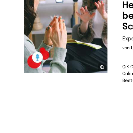
He
be
S
Exp
von
QiK 
Onli
Best