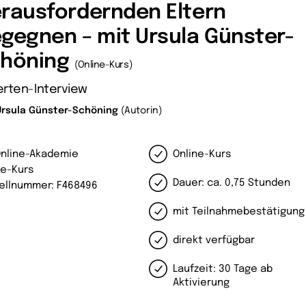
rausfordernden Eltern
gegnen – mit Ursula Günster-
chöning
(Online-Kurs)
erten-Interview
Ursula Günster-Schöning
(Autorin)
Online-Akademie
Online-Kurs
ne-Kurs
Dauer: ca. 0,75 Stunden
ellnummer: F468496
mit Teilnahmebestätigung
direkt verfügbar
Laufzeit: 30 Tage ab
Aktivierung