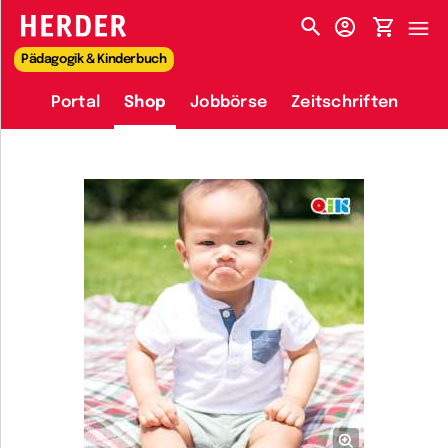
HERDER-MENÜ
Pädagogik & Kinderbuch
Portal
Shop
Jobbörse
Zeitschriften