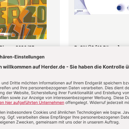
-Planer 2026/27
BaSiK Ü3 [10 Bögen]
ratsteam Herder Pädagogik
Renate Zimmer
0 €
10,00 €
dene Ausgabe
Broschur
bar in 1-3 Werktagen
Lieferbar in 1-3 Werktagen