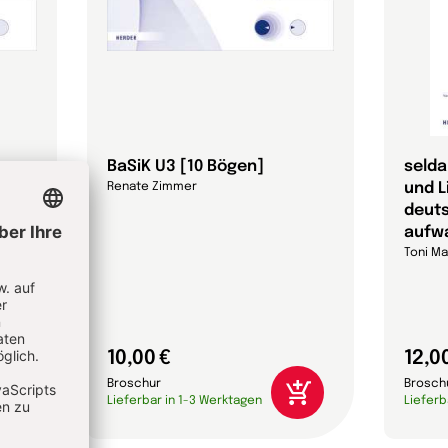
BaSiK U3 [10 Bögen]
selda
und L
Renate Zimmer
deut
aufw
Toni Ma
10,00 €
12,0
Broschur
Brosch
Lieferbar in 1-3 Werktagen
Lieferb