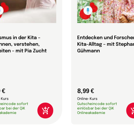
smus in der Kita –
Entdecken und Forsche
nnen, verstehen,
Kita-Alltag – mit Stepha
iten – mit Pia Zucht
Gühmann
 €
8,99 €
-Kurs
Online-Kurs
heincode sofort
Gutscheincode sofort
bar bei der QiK
einlösbar bei der QiK
eakademie
Onlineakademie