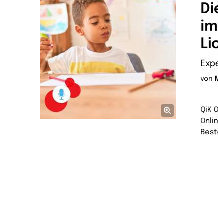
Di
im
Li
Expe
von
QiK 
Onli
Best