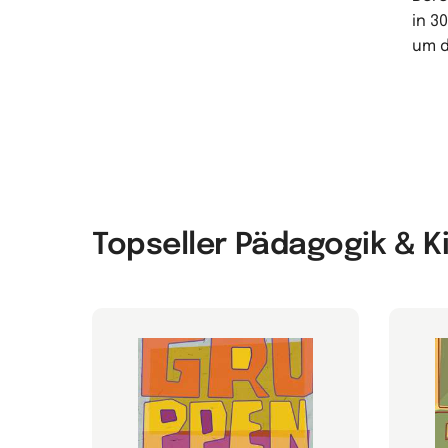
in 3
um d
Topseller Pädagogik & 