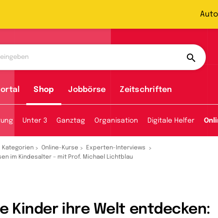
Auto
ortal
Shop
Jobbörse
Zeitschriften
tung
Unter 3
Ganztag
Organisation
Digitale Helfer
Onl
Kategorien
Online-Kurse
Experten-Interviews
en im Kindesalter – mit Prof. Michael Lichtblau
e Kinder ihre Welt entdecken: