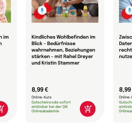
n im
Kindliches Wohlbefinden im
Zwis
n
Blick – Bedürfnisse
Daten
wahrnehmen, Beziehungen
recht
stärken – mit Rahel Dreyer
nutze
und Kristin Stammer
8,99 €
8,99
Online-Kurs
Online-
Gutscheincode sofort
Gutsch
einlösbar bei der QiK
einlösb
Onlineakademie
Online