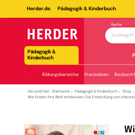
Herder.de
Pädagogik & Kinderbuch
Suche
Pädagogik &
P
Kinderbuch
Bildungsbereiche
Praxisideen
Beobach
Sie sind hier:
Startseite
Pädagogik & Kinderbuch
Shop
Wie Kinder ihre Welt entdecken: Die Entwicklung von Interess
Wi