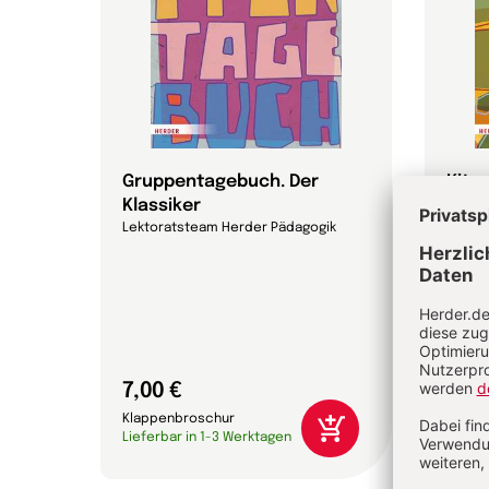
att
Gruppentagebuch. Der
Kita
Klassiker
Lekto
Lektoratsteam Herder Pädagogik
7,00 €
15,0
Klappenbroschur
Gebun
Lieferbar in 1-3 Werktagen
Liefer