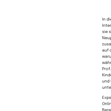
In d
Inte
sie 
Neug
zusa
auf 
waru
währ
Prof
Kind
und 
unte
Expe
Onli
Bere