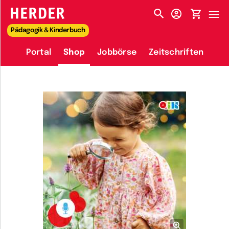
HERDER-MENÜ
Pädagogik & Kinderbuch
Portal
Shop
Jobbörse
Zeitschriften