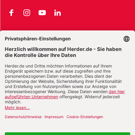
Facebook
Instagram
YouTube
LinkedIn
AGB und Widerrufsbelehrung
Widerrufsbelehrung Bücher
Widerrufsbelehrung E-Books
Widerrufsbelehrung Zeitschriften
Datenschutz
Datenschutz Social Media
Barrierefreiheit
Impressum
Vertrag widerrufen
Abo online kündigen