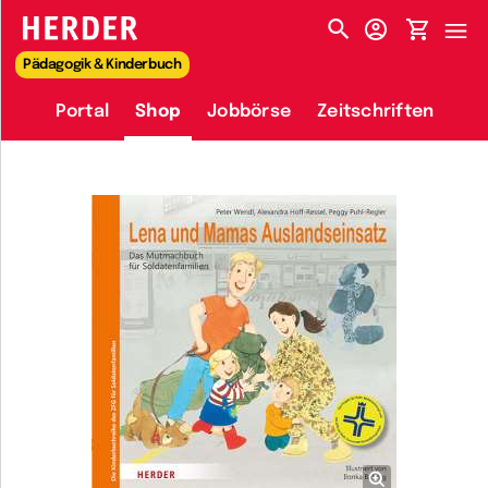
HERDER-MENÜ
Pädagogik & Kinderbuch
Portal
Shop
Jobbörse
Zeitschriften