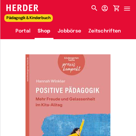
HERDER-MENÜ
Pädagogik & Kinderbuch
Portal
Shop
Jobbörse
Zeitschriften