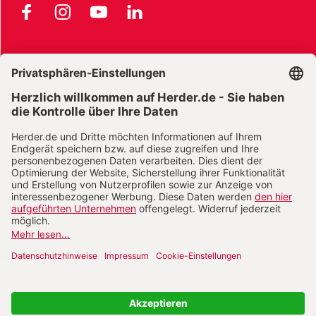
Facebook
Instagram
YouTube
LinkedIn
AGB und Widerrufsbelehrung
Widerrufsbelehrung Bücher
Widerrufsbelehrung E-Books
Widerrufsbelehrung Zeitschriften
Datenschutz
Datenschutz Social Media
Barrierefreiheit
Impressum
Vertrag widerrufen
Abo online kündigen