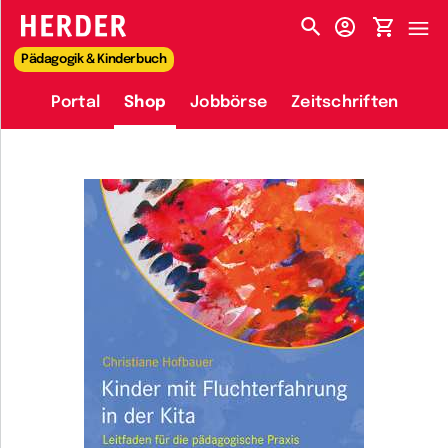
HERDER-MENÜ
Pädagogik & Kinderbuch
Portal
Shop
Jobbörse
Zeitschriften