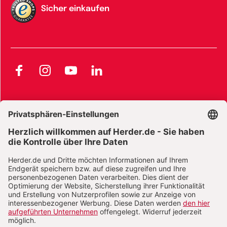
Sicher einkaufen
Facebook
Instagram
YouTube
LinkedIn
AGB und Widerrufsbelehrung
Widerrufsbelehrung Bücher
Widerrufsbelehrung E-Books
Widerrufsbelehrung Zeitschriften
Datenschutz
Datenschutz Social Media
Barrierefreiheit
Impressum
Vertrag widerrufen
Abo online kündigen