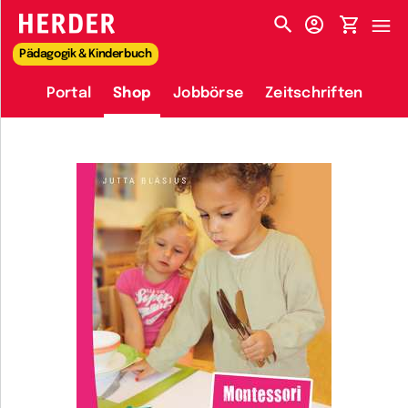
HERDER-MENÜ
Pädagogik & Kinderbuch
Portal
Shop
Jobbörse
Zeitschriften