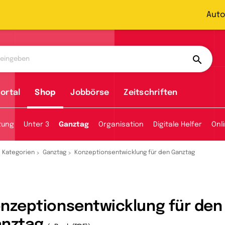
Auto
ortal
Shop
Jobbörse
Zeitschriften
tung
Unter 3
Ganztag
Organisation
Digitale Helfer
Onl
Kategorien
Ganztag
Konzeptionsentwicklung für den Ganztag
nzeptionsentwicklung für den
anztag