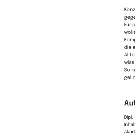
Konz
gege
Für 
woll
Komp
die 
Allt
wiss
So k
geli
Au
Dipl.
Inha
Akad