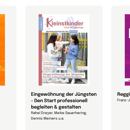
Eingewöhnung der Jüngsten
Regg
- Den Start professionell
Franz-
begleiten & gestalten
Rahel Dreyer, Meike Sauerhering,
Dennis Meiners u.a.