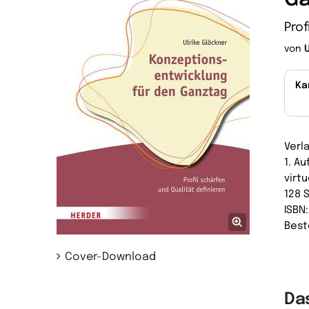
Prof
von
Ka
Verl
1. A
virtu
128 
ISBN
Best
Cover-Download
Da