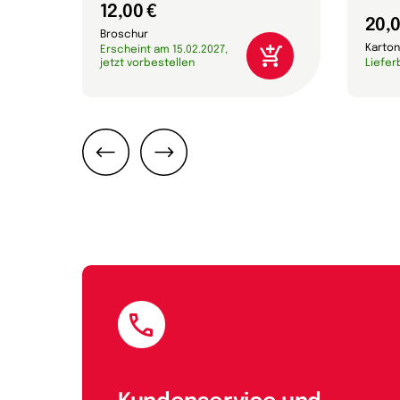
12,00 €
20,0
Broschur
Karton
Erscheint am 15.02.2027,
jetzt vorbestellen
Liefer
Zurück
Weiter
E-Mail