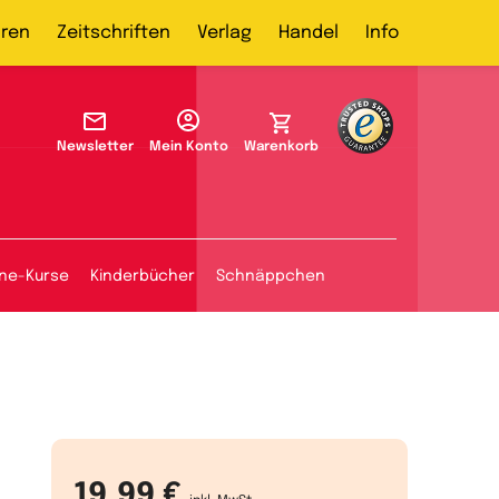
ren
Zeitschriften
Verlag
Handel
Info
Newsletter
Mein Konto
Warenkorb
ine-Kurse
Kinderbücher
Schnäppchen
19,99 €