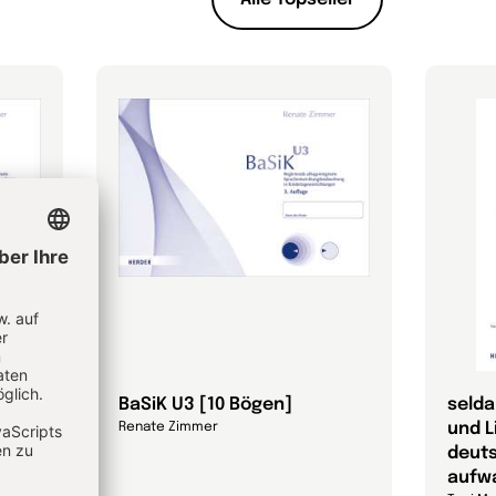
BaSiK U3 [10 Bögen]
selda
und L
Renate Zimmer
deut
aufw