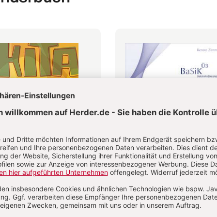
-Planer 2026/27
BaSiK Ü3 [10 Bögen]
ratsteam Herder Pädagogik
Renate Zimmer