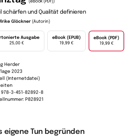
(eBook (PDF))
il schärfen und Qualität definieren
Ulrike Glöckner
(Autorin)
rtonierte Ausgabe
eBook (EPUB)
eBook (PDF)
25,00 €
19,99 €
19,99 €
ag Herder
uflage 2023
ell (Internetdatei)
Seiten
: 978-3-451-82892-8
ellnummer: P828921
s eigene Tun begründen