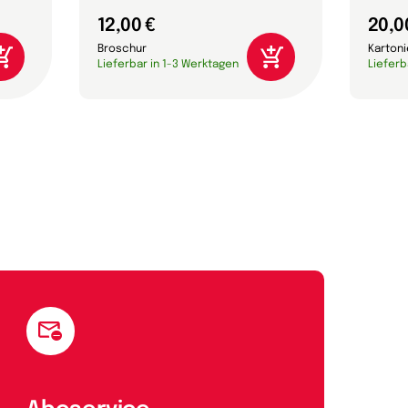
12,00 €
20,0
Broschur
Karton
Lieferbar in 1-3 Werktagen
Lieferb