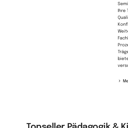
Semi
Ihre
Qual
Konf
Weit
Fach
Proz
Träg
biet
vers
Me
Topseller Pädagogik & 