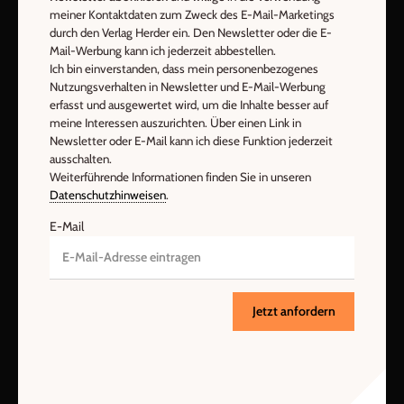
Den Newsletter oder die E-Mail-Werbung kann ich jederzeit
meiner Kontaktdaten zum Zweck des E-Mail-Marketings
abbestellen.
durch den Verlag Herder ein. Den Newsletter oder die E-
Ich bin einverstanden, dass mein personenbezogenes
Mail-Werbung kann ich jederzeit abbestellen.
Ich bin einverstanden, dass mein personenbezogenes
Nutzungsverhalten in Newsletter und E-Mail-Werbung erfasst
Nutzungsverhalten in Newsletter und E-Mail-Werbung
und ausgewertet wird, um die Inhalte besser auf meine
erfasst und ausgewertet wird, um die Inhalte besser auf
Interessen auszurichten. Über einen Link in Newsletter oder E-
meine Interessen auszurichten. Über einen Link in
Mail kann ich diese Funktion jederzeit ausschalten.
Newsletter oder E-Mail kann ich diese Funktion jederzeit
Weiterführende Informationen finden Sie in unseren
ausschalten.
Datenschutzhinweisen
.
Weiterführende Informationen finden Sie in unseren
Datenschutzhinweisen
.
E-Mail
E-Mail
Jetzt anmelden
Jetzt anfordern