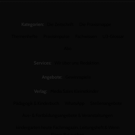
Kategorien:
Die Zeitschrift
Die Praxismappe
Themenhefte
Praxisimpulse
Fachwissen
U3-Glossar
Abo
Services:
Wir über uns: Redaktion
Angebote:
Gewinnspiele
Verlag:
Media Sales Kleinstkinder
Pädagogik & Kinderbuch
WhatsApp
Stellenangebote
Aus- & Fortbildungsangebote & Veranstaltungen
kindergarten heute Fachmagazin, Leitungsheft & Wenn
Eltern Rat suchen