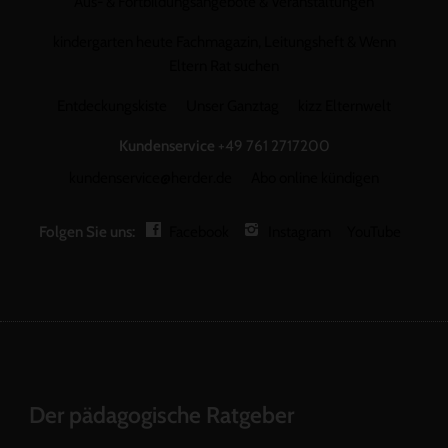
Aus- & Fortbildungsangebote & Veranstaltungen
kindergarten heute Fachmagazin, Leitungsheft & Wenn
Eltern Rat suchen
Entdeckungskiste
Unser Ganztag
kizz Elternwelt
Kundenservice
+49 761 2717200
kundenservice@herder.de
Abo online kündigen
Folgen Sie uns:
Facebook
Instagram
YouTube
Der pädagogische Ratgeber