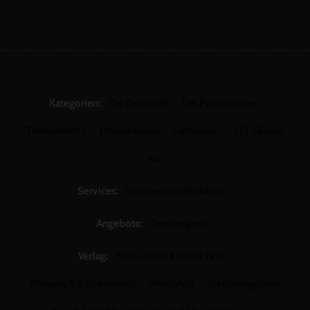
Kategorien:
Die Zeitschrift
Die Praxismappe
Themenhefte
Praxisimpulse
Fachwissen
U3-Glossar
Abo
Services:
Wir über uns: Redaktion
Angebote:
Gewinnspiele
Verlag:
Media Sales Kleinstkinder
Pädagogik & Kinderbuch
WhatsApp
Stellenangebote