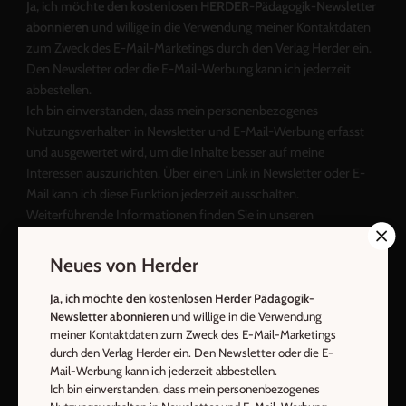
Ja, ich möchte den kostenlosen HERDER-Pädagogik-Newsletter
abonnieren
und willige in die Verwendung meiner Kontaktdaten
zum Zweck des E-Mail-Marketings durch den Verlag Herder ein.
Den Newsletter oder die E-Mail-Werbung kann ich jederzeit
abbestellen.
Ich bin einverstanden, dass mein personenbezogenes
Nutzungsverhalten in Newsletter und E-Mail-Werbung erfasst
und ausgewertet wird, um die Inhalte besser auf meine
Interessen auszurichten. Über einen Link in Newsletter oder E-
Mail kann ich diese Funktion jederzeit ausschalten.
Weiterführende Informationen finden Sie in unseren
Datenschutzhinweisen
.
Neues von Herder
E-Mail
Ja, ich möchte den kostenlosen Herder Pädagogik-
Newsletter abonnieren
und willige in die Verwendung
meiner Kontaktdaten zum Zweck des E-Mail-Marketings
durch den Verlag Herder ein. Den Newsletter oder die E-
Jetzt anmelden
Mail-Werbung kann ich jederzeit abbestellen.
Ich bin einverstanden, dass mein personenbezogenes