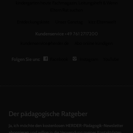
kindergarten heute Fachmagazin, Leitungsheft & Wenn
Eltern Rat suchen
Entdeckungskiste
Unser Ganztag
kizz Elternwelt
Kundenservice
+49 761 2717200
kundenservice@herder.de
Abo online kündigen
Folgen Sie uns:
Facebook
Instagram
YouTube
Der pädagogische Ratgeber
Ja, ich möchte den kostenlosen HERDER-Pädagogik-Newsletter
abonnieren
und willige in die Verwendung meiner Kontaktdaten