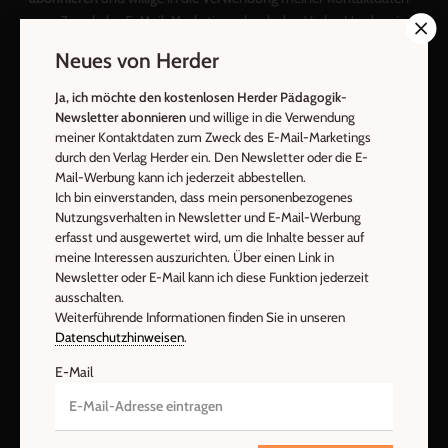
zum Zweck des E-Mail-Marketings durch den Verlag Herder ein.
Den Newsletter oder die E-Mail-Werbung kann ich jederzeit
Neues von Herder
abbestellen.
Ich bin einverstanden, dass mein personenbezogenes
Ja, ich möchte den kostenlosen Herder Pädagogik-
Nutzungsverhalten in Newsletter und E-Mail-Werbung erfasst
Newsletter abonnieren
und willige in die Verwendung
und ausgewertet wird, um die Inhalte besser auf meine
meiner Kontaktdaten zum Zweck des E-Mail-Marketings
durch den Verlag Herder ein. Den Newsletter oder die E-
Interessen auszurichten. Über einen Link in Newsletter oder E-
Mail-Werbung kann ich jederzeit abbestellen.
Mail kann ich diese Funktion jederzeit ausschalten.
Ich bin einverstanden, dass mein personenbezogenes
Weiterführende Informationen finden Sie in unseren
Nutzungsverhalten in Newsletter und E-Mail-Werbung
Datenschutzhinweisen
.
erfasst und ausgewertet wird, um die Inhalte besser auf
meine Interessen auszurichten. Über einen Link in
E-Mail
Newsletter oder E-Mail kann ich diese Funktion jederzeit
ausschalten.
Weiterführende Informationen finden Sie in unseren
Datenschutzhinweisen
.
Jetzt anmelden
E-Mail