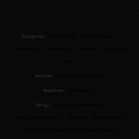
Kategorien:
Die Zeitschrift
Die Praxismappe
Themenhefte
Praxisimpulse
Fachwissen
U3-Glossar
Abo
Services:
Wir über uns: Redaktion
Angebote:
Gewinnspiele
Verlag:
Media Sales Kleinstkinder
Pädagogik & Kinderbuch
WhatsApp
Stellenangebote
Aus- & Fortbildungsangebote & Veranstaltungen