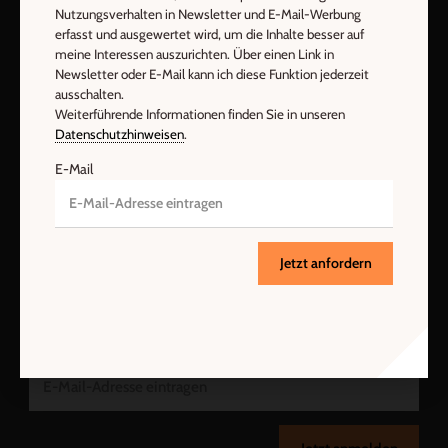
Nutzungsverhalten in Newsletter und E-Mail-Werbung
Der pädagogische Ratgeber
erfasst und ausgewertet wird, um die Inhalte besser auf
meine Interessen auszurichten. Über einen Link in
Ja, ich möchte den kostenlosen HERDER-Pädagogik-Newsletter
Newsletter oder E-Mail kann ich diese Funktion jederzeit
abonnieren
und willige in die Verwendung meiner Kontaktdaten
ausschalten.
zum Zweck des E-Mail-Marketings durch den Verlag Herder ein.
Weiterführende Informationen finden Sie in unseren
Den Newsletter oder die E-Mail-Werbung kann ich jederzeit
Datenschutzhinweisen
.
abbestellen.
E-Mail
Ich bin einverstanden, dass mein personenbezogenes
Nutzungsverhalten in Newsletter und E-Mail-Werbung erfasst
und ausgewertet wird, um die Inhalte besser auf meine
Interessen auszurichten. Über einen Link in Newsletter oder E-
Jetzt anfordern
Mail kann ich diese Funktion jederzeit ausschalten.
Weiterführende Informationen finden Sie in unseren
Datenschutzhinweisen
.
E-Mail