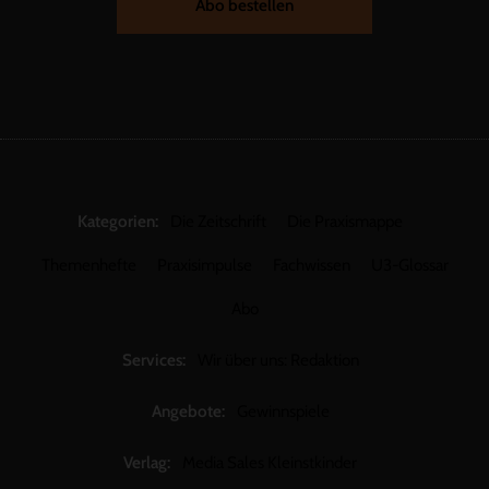
Abo bestellen
Kategorien:
Die Zeitschrift
Die Praxismappe
Themenhefte
Praxisimpulse
Fachwissen
U3-Glossar
Abo
Services:
Wir über uns: Redaktion
Angebote:
Gewinnspiele
Verlag:
Media Sales Kleinstkinder