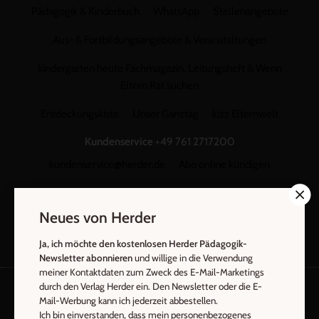
Pädagogik & Kinderbuch
WhatsApp
Stellenangebote
Aus- & Fortbildungsangebote & Veranstaltungen
kindergarten heute Fachmagazin, Leitungsheft & Wenn
Eltern Rat suchen
Entdeckungskiste
Unser Ganztag
kizz Elternwelt
Kundenservice
+49 761 2717200
kundenservice@herder.de
Abo online kündigen
Folgen Sie uns:
Facebook
Instagram
YouTube
Neues von Herder
Ja, ich möchte den kostenlosen Herder Pädagogik-
Newsletter abonnieren
und willige in die Verwendung
meiner Kontaktdaten zum Zweck des E-Mail-Marketings
durch den Verlag Herder ein. Den Newsletter oder die E-
Mail-Werbung kann ich jederzeit abbestellen.
Ich bin einverstanden, dass mein personenbezogenes