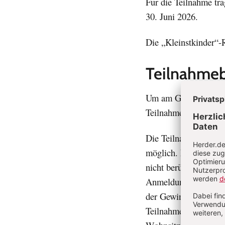
Für die Teilnahme tra
30. Juni 2026.
Die „Kleinstkinder“-
Teilnahme
Um am Gewinnspiel te
Teilnahmeformulars n
Die Teilnahme ist nu
möglich. Nach Teiln
nicht berücksichtigt 
Anmeldung am Gewinns
der Gewinnchancen zu
Teilnahmeberechtigt s