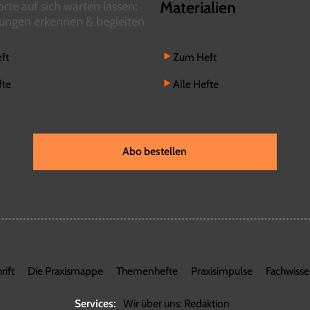
Materialien
te auf sich warten lassen:
ungen erkennen & begleiten
ft
Zum Heft
fte
Alle Hefte
Abo bestellen
rift
Die Praxismappe
Themenhefte
Praxisimpulse
Fachwiss
Services:
Wir über uns: Redaktion