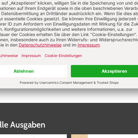
and, Österreich und der Schweiz haben. Die Gewinnerinnen 
Los ermittelt. Der Rechtsweg ist ausgeschlossen, eine Ausza
 möglich.
 Gewinnspiel willigen Sie in die Verwendung Ihrer Kontaktd
l-Marketings des Verlags Herder ein. Dieses Einverständni
en.
klären Sie sich mit unseren Teilnahmebedingungen einverstan
lle Ausgaben