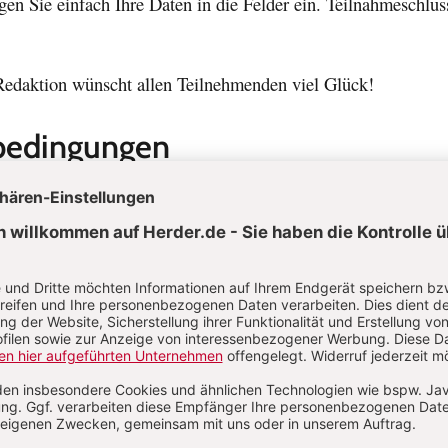
gen Sie einfach Ihre Daten in die Felder ein. Teilnahmeschluss
Redaktion wünscht allen Teilnehmenden viel Glück!
bedingungen
ilzunehmen, ist ein Ausfüllen und Absenden des angezeigte
otwendig. Teilnahmeschluss ist der 30.06.2026.
r innerhalb des Teilnahmezeitraums (01.06.2026 - 30.06.2026)
ahmeschluss eingehende Einsendungen können bei der Auslos
werden. Pro Teilnehmer und Teilnehmerin nimmt nur eine über
piel teil. Es ist untersagt, mehrere E-Mail-Adressen zur E
 verwenden. Die Teilnahme am Gewinnspiel ist kostenlos.
ind natürliche Personen im Alter von mindestens 18 Jahren, d