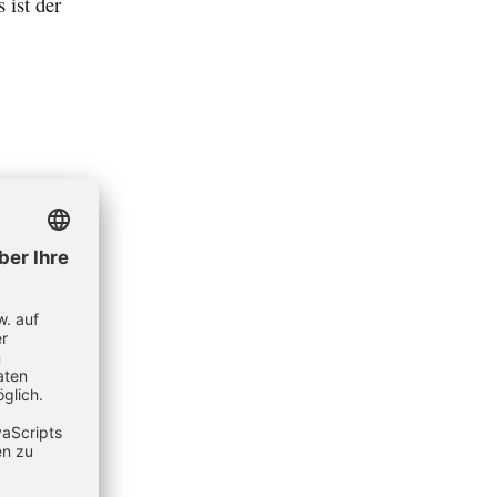
 ist der
n
ung
mittelte
rhöhung
ie ihren