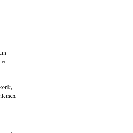
zum
der
torik,
nlernen.