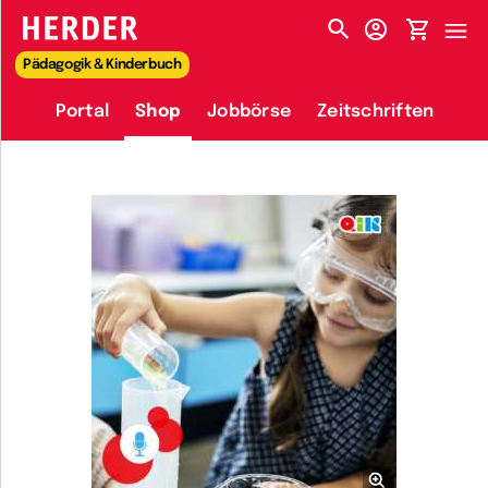
HERDER-MENÜ
Pädagogik & Kinderbuch
Portal
Shop
Jobbörse
Zeitschriften