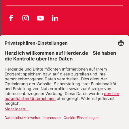
Facebook
Instagram
YouTube
LinkedIn
AGB und Widerrufsbelehrung
Widerrufsbelehrung Bücher
Widerrufsbelehrung E-Books
Widerrufsbelehrung Zeitschriften
Datenschutz
Datenschutz Social Media
Barrierefreiheit
Impressum
Vertrag widerrufen
Abo online kündigen