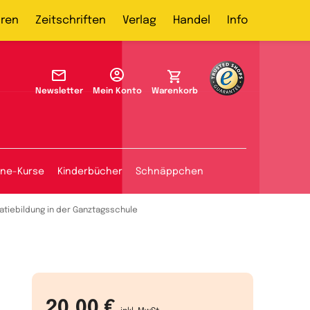
ren
Zeitschriften
Verlag
Handel
Info
Newsletter
Mein Konto
Warenkorb
ine-Kurse
Kinderbücher
Schnäppchen
tiebildung in der Ganztagsschule
20,00 €