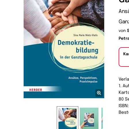
Ansä
Gan
von
S
Petr
Ka
Verl
1. A
Kart
80 S
ISBN
Best