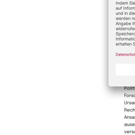
Zurü
Au
Sina 
Bild
prom
Hoch
Poli
Fors
Ursa
Rech
Ansa
ause
vers