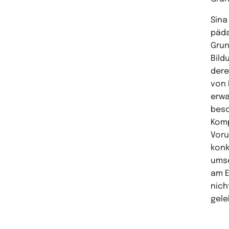
Sina
päda
Grun
Bild
dere
von 
erwa
besc
Komp
Voru
konk
umse
am E
nich
gele