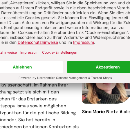
ck
Weiter
torin
Marie Nietz-Vialis ist
ungswissenschaftlerin (M.A.) und
oviert aktuell an der Pädagogischen
schule Ludwigsburg im Bereich
tikwissenschaft. Im Rahmen ihrer
chung setzt sie sich mit den
chen für das Erstarken des
tspopulismus sowie möglichen
Sina Marie Nietz-Viali
tzpunkten für die politische Bildung
inander. Sie hat bereits in
chiedenen beruflichen Kontexten als