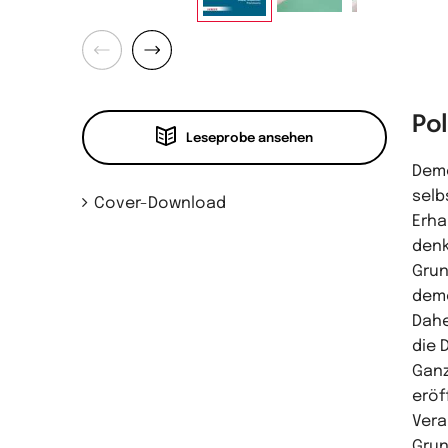
Zurück
Weiter
Po
Leseprobe ansehen
Demo
selb
Cover-Download
Erha
denk
Grun
demo
Dahe
die 
Ganz
eröf
Vera
Grun