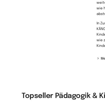
weit
wie h
abst
In Z
KÄNG
Kind
wie z
Kind
Me
Topseller Pädagogik & 