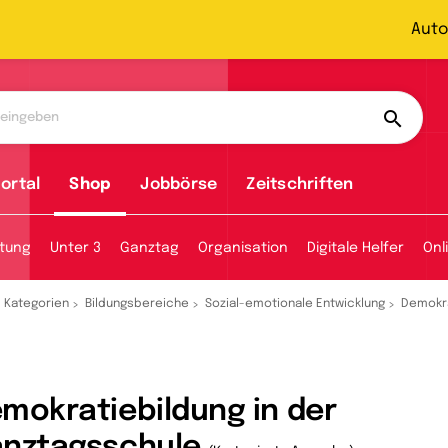
Auto
ortal
Shop
Jobbörse
Zeitschriften
tung
Unter 3
Ganztag
Organisation
Digitale Helfer
Onl
Kategorien
Bildungsbereiche
Sozial-emotionale Entwicklung
Demokra
mokratiebildung in der
nztagsschule