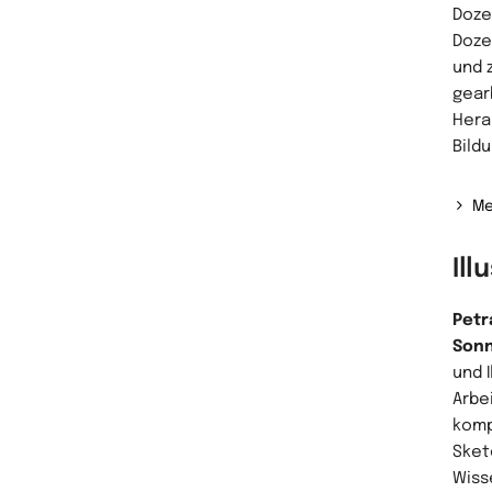
Doze
Doze
und 
gear
Hera
Bild
Me
Ill
Petr
Son
und I
Arbe
komp
Sket
Wiss