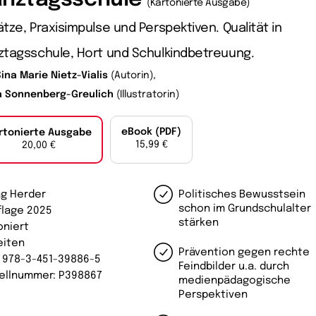
(Kartonierte Ausgabe)
tze, Praxisimpulse und Perspektiven. Qualität in
ztagsschule, Hort und Schulkindbetreuung.
ina Marie Nietz-Vialis
(Autorin),
a Sonnenberg-Greulich
(Illustratorin)
eBook (PDF)
rtonierte Ausgabe
15,99 €
20,00 €
ag Herder
Politisches Bewusstsein
schon im Grundschulalter
uflage 2025
stärken
oniert
eiten
Prävention gegen rechte
: 978-3-451-39886-5
Feindbilder u.a. durch
ellnummer: P398867
medienpädagogische
Perspektiven