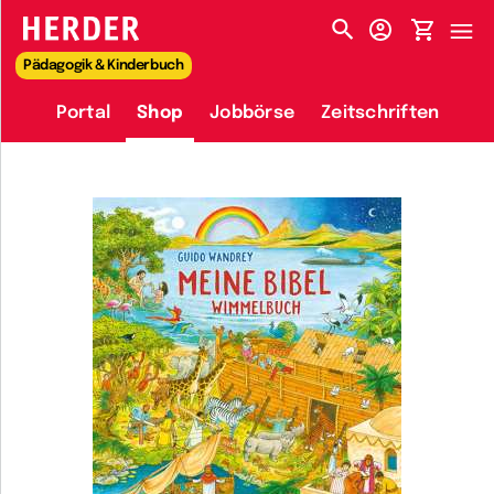
HERDER-MENÜ
Pädagogik & Kinderbuch
Portal
Shop
Jobbörse
Zeitschriften