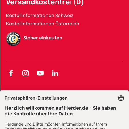
Versandkostenfrei (D)
Bestellinformationen Schweiz
Bestellinformationen Österreich
Sicher einkaufen
Facebook
Instagram
YouTube
LinkedIn
AGB und Widerrufsbelehrung
Widerrufsbelehrung Bücher
Widerrufsbelehrung E-Books
Widerrufsbelehrung Zeitschriften
Datenschutz
Datenschutz Social Media
Barrierefreiheit
Impressum