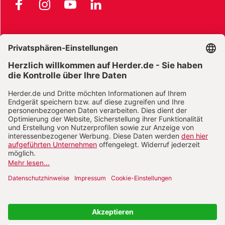
Facebook
Instagram
YouTube
LinkedIn
AGB und Widerrufsbelehrung
Widerrufsbelehrung Bücher
Widerrufsbelehrung E-Books
Widerrufsbelehrung Zeitschriften
Datenschutz
Datenschutz Social Media
Barrierefreiheit
Impressum
Vertrag widerrufen
Abo online kündigen