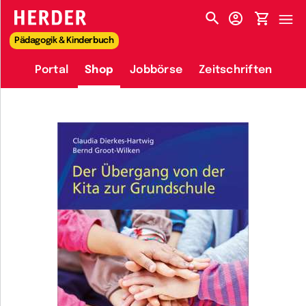
HERDER-MENÜ
Pädagogik & Kinderbuch
Portal
Shop
Jobbörse
Zeitschriften