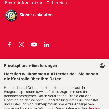
Bestellinformationen Österreich
Sicher einkaufen
Facebook
Instagram
YouTube
LinkedIn
AGB und Widerrufsbelehrung
Widerrufsbelehrung Bücher
Widerrufsbelehrung E-Books
Widerrufsbelehrung Zeitschriften
Datenschutz
Datenschutz Social Media
Barrierefreiheit
Impressum
Vertrag widerrufen